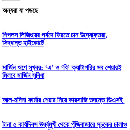
অন্যরা যা পড়ছে
পিপলস লিজিংয়ের পর্ষদে ফিরতে চান উদ্যোক্তরা,
সিদ্ধান্ত হাইকোর্টে
মার্জিন ঋণে সুখবর: ‘এ’ ও ‘বি’ ক্যাটাগরির সব শেয়ারই
মিলবে মার্জিন সুবিধা
আল-মদিনা ফার্মার শেয়ার নিয়ে কারসাজি তদন্তে ডিএসই
টানা ৫ কার্যদিবস ঊর্ধ্বমুখী থেকে পুঁজিবাজারে সূচকের ঢালাও