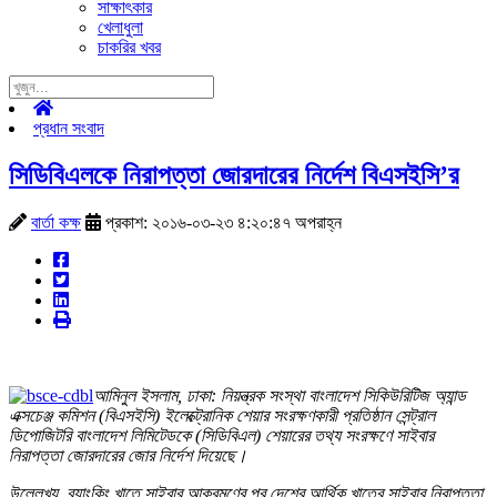
সাক্ষাৎকার
খেলাধুলা
চাকরির খবর
প্রধান সংবাদ
সিডিবিএলকে নিরাপত্তা জোরদারের নির্দেশ বিএসইসি’র
বার্তা কক্ষ
প্রকাশ: ২০১৬-০৩-২৩ ৪:২০:৪৭ অপরাহ্ন
আমিনুল ইসলাম, ঢাকা: নিয়ন্ত্রক সংস্থা বাংলাদেশ সিকিউরিটিজ অ্যান্ড
এক্সচেঞ্জ কমিশন (বিএসইসি) ইলেক্ট্রোনিক শেয়ার সংরক্ষণকারী প্রতিষ্ঠান সেন্ট্রাল
ডিপোজিটরি বাংলাদেশ লিমিটেডকে (সিডিবিএল) শেয়ারের তথ্য সংরক্ষণে সাইবার
নিরাপত্তা জোরদারের জোর নির্দেশ দিয়েছে।
উল্লেখ্য, ব্যাংকিং খাতে সাইবার আক্রমণের পর দেশের আর্থিক খাতের সাইবার নিরাপত্তা