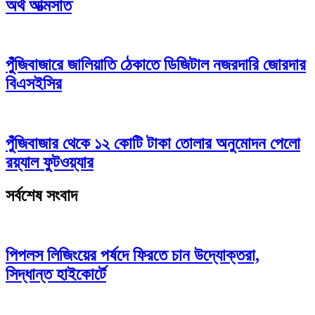
অর্থ আত্মসাত
পুঁজিবাজারে জালিয়াতি ঠেকাতে ডিজিটাল নজরদারি জোরদার
বিএসইসির
পুঁজিবাজার থেকে ১২ কোটি টাকা তোলার অনুমোদন পেলো
রয়্যাল ফুটওয়্যার
সর্বশেষ সংবাদ
পিপলস লিজিংয়ের পর্ষদে ফিরতে চান উদ্যোক্তরা,
সিদ্ধান্ত হাইকোর্টে