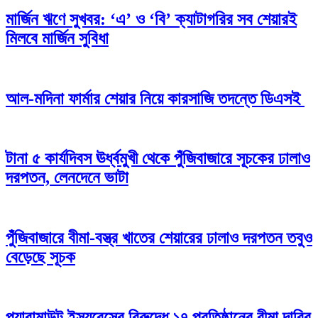
মার্জিন ঋণে সুখবর: ‘এ’ ও ‘বি’ ক্যাটাগরির সব শেয়ারই
মিলবে মার্জিন সুবিধা
আল-মদিনা ফার্মার শেয়ার নিয়ে কারসাজি তদন্তে ডিএসই
টানা ৫ কার্যদিবস ঊর্ধ্বমুখী থেকে পুঁজিবাজারে সূচকের ঢালাও
দরপতন, লেনদেনে ভাটা
পুঁজিবাজারে বীমা-বস্ত্র খাতের শেয়ারের ঢালাও দরপতন তবুও
বেড়েছে সূচক
প্যারামাউন্ট ইন্স্যুরেন্সের বিরুদ্ধে ১৭ প্রতিষ্ঠানের বীমা দাবির