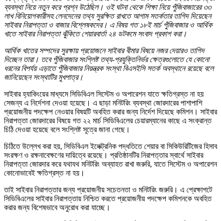
ব্যবস্থা নিয়ে নতুন করে প্রশ্ন উঠেছিল। ওই ঘটনা থেকে শিক্ষা নিয়ে পুঁজিবাজারের ৩৩
লাখ বিনিয়োগকারীসহ লেনদেনের তথ্য সুরক্ষিত রাখতে আগাম সতর্কতার তাগিদ দিয়েছেন
সাইবার নিরাপত্তা ও বাজার বিশ্লেষকদের। এ বিষয় গত ১৮ই মার্চ পুঁজিবাজার ও আর্থিক
খাতে সাইবার নিরাপত্তা ঝুঁকিতে শেয়ারবার্তা ২৪ ডটকমে সংবাদ প্রকাশ করা।
আর্থিক খাতের সম্পদের সুরক্ষায় প্রয়োজনে সাইবার বীমার বিষয়ে নজর দেয়ারও তাগিদ
দিচ্ছেন তারা। তবে পুঁজিবাজার সংশ্লিষ্ট তথ্য-প্রযুক্তিনির্ভর ক্ষেত্রগুলোতে যে কোনো
ধরনের বিপর্যয় এড়াতে পুঁজিবাজার নিয়ন্ত্রক সংস্থা বিএসইসি সতর্ক অবস্থানে রয়েছে বলে
জানিয়েছেন সংস্থাটির মুখপাত্র।
সাইবার হ্যাকিংয়ের মাধ্যমে সিডিবিএল সিস্টেম ও অপারেশন যাতে ক্ষতিগ্রস্ত না হয়
সেজন্য এ নির্দেশনা দেওয়া হয়েছে। এ ছাড়া মনিটরিং ব্যবস্থা জোরদারের পাশাপাশি
প্রয়োজনীয় পদক্ষেপ নেওয়ার বিষয়টি অবহিত করার জন্য নির্দেশ দিয়েছে কমিশন। সাইবার
নিরাপত্তা জোরদারের বিষয়ে গত ২২ মার্চ সিডিবিএলের চেয়ারম্যানের কাছে এ সংক্রান্ত
চিঠি দেওয়া হয়েছে বলে সংশ্লিষ্ট সূত্রে জানা গেছে।
চিঠিতে উল্লেখ করা হয়, সিডিবিএল ইলেক্ট্রনিক পদ্ধতিতে শেয়ার বা সিকিউরিটিজের হিসাব
সংরক্ষণ ও রক্ষনাবেক্ষণের দায়িত্বে রয়েছে। প্রতিষ্ঠানটির নিরাপত্তার স্বার্থে সাইবার
নিরাপত্তা জোরদার করে যথাযথ মনিটরিং অব্যাহত রাখা জরুরি, যাতে সিস্টেম ও অপারেশন
কোনোভাবেই ক্ষতিগ্রস্ত না হয়।
তাই সাইবার নিরাপত্তার জন্য প্রয়োজনীয় সচেতনতা ও মনিটরিং জরুরি। এ প্রেক্ষাপটে
সিডিবিএলের সাইবার নিরাপত্তায় নিশ্চিত করতে প্রয়োজনীয় পদক্ষেপ কমিশনকে অবহিত
করার জন্য বিশেষভাবে অনুরোধ করা যাচ্ছে।