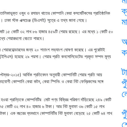
ম
ক
ে তালিকাভুক্ত ওষুধ ও রসায়ন খাতের কোম্পানি কেয়া কসমেটিকসের প্রাতিষ্ঠানিক
মা
ে। ঢাকা স্টক এক্সচেঞ্জ (ডিএসই) সূত্রে এ তথ্য জানা গেছে।
ির মোট ১৫ কোটি ৩২ লাখ ৮৬ হাজার ৪৫৯টি শেয়ার রয়েছে। এর মধ্যে ১ কোটি ৫০
 মধ্যে শেয়ারগুলো বেচতে পারবে।
আ
ক
 শেয়ারহোল্ডারদের জন্য ২০ শতাংশ লভ্যাংশ ঘোষণা করেছে। এর পুরোটাই
(ইপিএস) হয়েছে ২৯ পয়সা। শেয়ার প্রতি কনসোলিডেটেড প্রকৃত সম্পদ মূল্য
ট
্টেম্বর-২০১৫) আর্থিক প্রতিবেদন অনুযায়ী কোম্পানিটি শেয়ার প্রতি আয়
প
ী কোম্পানি কেয়া কটন, কেয়া স্পিনিং ও কেয়া নিট ফেব্রিকসের সঙ্গে
ল
হওয়া প্রান্তিকে কোম্পনিটির মোট পণ্য বিক্রির পরিমাণ দাঁড়িয়েছে ২৪৯ কোটি
৫ কোটি ৩২ লাখ ৪০ হাজার ৬ টাকা। আর নিট মুনাফা ৩৬ কোটি ১৫ লাখ
প
াকা। এক বছরের ব্যবধানে কোম্পানিটির নিট মুনাফা বেড়েছে ২৫ কোটি ৬৪ লাখ
শ