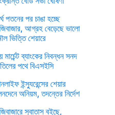
ংক্রান্ত বোর্ড সভা ঘোষণা
ীর্ঘ পতনের পর চাঙা হচ্ছে
ুঁজিবাজার, আগ্রহ বেড়েছে ভালো
ৌল ভিত্তি শেয়ারে
য় মার্চেন্ট ব্যাংকের নিবন্ধন সনদ
াতিলের পথে বিএসইসি
ানলাইফ ইন্স্যুরেন্সের শেয়ার
েনদেনে অনিয়ম, তদন্তের নির্দেশ
ুঁজিবাজারে সুবাতাস বইছে,