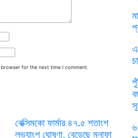
ম
প
এ
চ
 browser for the next time I comment.
প
ব
স
বেক্সিমকো ফার্মার ৪৭.৫ শতাংশ
৬
লভ্যাংশ ঘোষণা, বেড়েছে মুনাফা