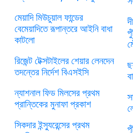
স
মেয়াদি মিউচুয়াল ফান্ডের
দ
বেমেয়াদিতে রূপান্তরে আইনি বাধা
প
কাটলো
ম
রিজেন্ট টেক্সটাইলের শেয়ার লেনদেন
ছ
তদন্তের নির্দেশ বিএসইসি
ব
ন্যাশনাল ফিড মিলসের প্রথম
স
প্রান্তিকের মুনাফা প্রকাশ
ল
সিকদার ইন্স্যুরেন্সের প্রথম
প