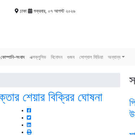
ঢাকা
শুক্রবার, ০৭ আগস্ট ২০২৬
কোম্পানি-সংবাদ
এক্সক্লুসিভ
বিনোদন
গুজব
সোশ্যাল মিডিয়া
অন্যান্য
স
্তার শেয়ার বিক্রির ঘোষনা
প
উ