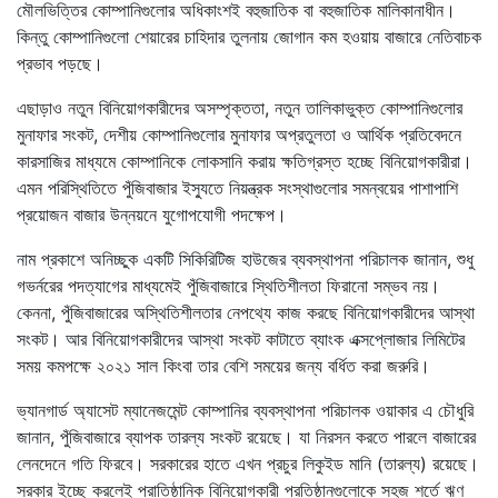
মৌলভিত্তির কোম্পানিগুলোর অধিকাংশই বহুজাতিক বা বহুজাতিক মালিকানাধীন।
কিন্তু কোম্পানিগুলো শেয়ারের চাহিদার তুলনায় জোগান কম হওয়ায় বাজারে নেতিবাচক
প্রভাব পড়ছে।
এছাড়াও নতুন বিনিয়োগকারীদের অসম্পৃক্ততা, নতুন তালিকাভুক্ত কোম্পানিগুলোর
মুনাফার সংকট, দেশীয় কোম্পানিগুলোর মুনাফার অপ্রতুলতা ও আর্থিক প্রতিবেদনে
কারসাজির মাধ্যমে কোম্পানিকে লোকসানি করায় ক্ষতিগ্রস্ত হচ্ছে বিনিয়োগকারীরা।
এমন পরিস্থিতিতে পুঁজিবাজার ইস্যুতে নিয়ন্ত্রক সংস্থাগুলোর সমন্বয়ের পাশাপাশি
প্রয়োজন বাজার উন্নয়নে যুগোপযোগী পদক্ষেপ।
নাম প্রকাশে অনিচ্ছুক একটি সিকিরিটিজ হাউজের ব্যবস্থাপনা পরিচালক জানান, শুধু
গভর্নরের পদত্যাগের মাধ্যমেই পুঁজিবাজারে স্থিতিশীলতা ফিরানো সম্ভব নয়।
কেননা, পুঁজিবাজারের অস্থিতিশীলতার নেপথ্যে কাজ করছে বিনিয়োগকারীদের আস্থা
সংকট। আর বিনিয়োগকারীদের আস্থা সংকট কাটাতে ব্যাংক এক্সপ্লোজার লিমিটের
সময় কমপক্ষে ২০২১ সাল কিংবা তার বেশি সময়ের জন্য বর্ধিত করা জরুরি।
ভ্যানগার্ড অ্যাসেট ম্যানেজমেন্ট কোম্পানির ব্যবস্থাপনা পরিচালক ওয়াকার এ চৌধুরি
জানান, পুঁজিবাজারে ব্যাপক তারল্য সংকট রয়েছে। যা নিরসন করতে পারলে বাজারের
লেনদেনে গতি ফিরবে। সরকারের হাতে এখন প্রচুর লিকুইড মানি (তারল্য) রয়েছে।
সরকার ইচ্ছে করলেই প্রাতিষ্ঠানিক বিনিয়োগকারী প্রতিষ্ঠানগুলোকে সহজ শর্তে ঋণ