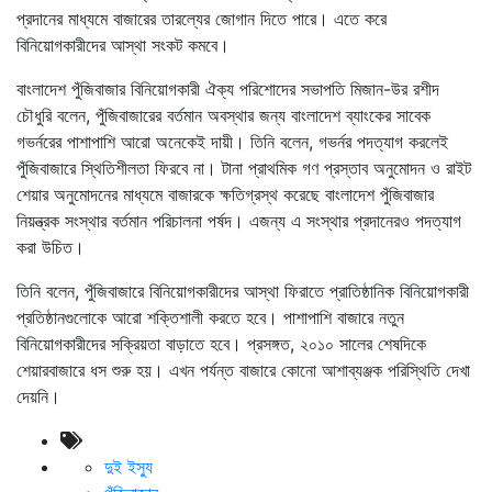
প্রদানের মাধ্যমে বাজারের তারল্যের জোগান দিতে পারে। এতে করে
বিনিয়োগকারীদের আস্থা সংকট কমবে।
বাংলাদেশ পুঁজিবাজার বিনিয়োগকারী ঐক্য পরিশোদের সভাপতি মিজান-উর রশীদ
চৌধুরি বলেন, পুঁজিবাজারের বর্তমান অবস্থার জন্য বাংলাদেশ ব্যাংকের সাবেক
গভর্নরের পাশাপাশি আরো অনেকেই দায়ী। তিনি বলেন, গভর্নর পদত্যাগ করলেই
পুঁজিবাজারে স্থিতিশীলতা ফিরবে না। টানা প্রাথমিক গণ প্রস্তাব অনুমোদন ও রাইট
শেয়ার অনুমোদনের মাধ্যমে বাজারকে ক্ষতিগ্রস্থ করেছে বাংলাদেশ পুঁজিবাজার
নিয়ন্ত্রক সংস্থার বর্তমান পরিচালনা পর্ষদ। এজন্য এ সংস্থার প্রদানেরও পদত্যাগ
করা উচিত।
তিনি বলেন, পুঁজিবাজারে বিনিয়োগকারীদের আস্থা ফিরাতে প্রাতিষ্ঠানিক বিনিয়োগকারী
প্রতিষ্ঠানগুলোকে আরো শক্তিশালী করতে হবে। পাশাপাশি বাজারে নতুন
বিনিয়োগকারীদের সক্রিয়তা বাড়াতে হবে। প্রসঙ্গত, ২০১০ সালের শেষদিকে
শেয়ারবাজারে ধস শুরু হয়। এখন পর্যন্ত বাজারে কোনো আশাব্যঞ্জক পরিস্থিতি দেখা
দেয়নি।
দুই ইস্যু