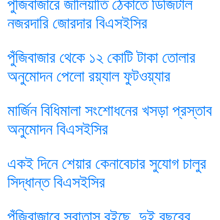
পুঁজিবাজারে জালিয়াতি ঠেকাতে ডিজিটাল
নজরদারি জোরদার বিএসইসির
পুঁজিবাজার থেকে ১২ কোটি টাকা তোলার
অনুমোদন পেলো রয়্যাল ফুটওয়্যার
মার্জিন বিধিমালা সংশোধনের খসড়া প্রস্তাব
অনুমোদন বিএসইসির
একই দিনে শেয়ার কেনাবেচার সুযোগ চালুর
সিদ্ধান্ত বিএসইসির
পুঁজিবাজারে সুবাতাস বইছে, দুই বছরের