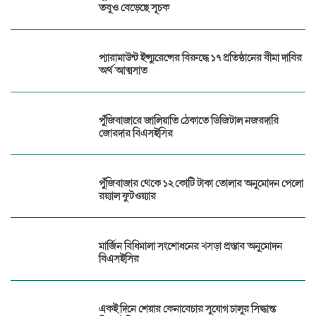
তবুও বেড়েছে সূচক
প্যারামাউন্ট ইন্স্যুরেন্সের বিরুদ্ধে ১৭ প্রতিষ্ঠানের বীমা দাবির
অর্থ আত্মসাত
পুঁজিবাজারে জালিয়াতি ঠেকাতে ডিজিটাল নজরদারি
জোরদার বিএসইসির
পুঁজিবাজার থেকে ১২ কোটি টাকা তোলার অনুমোদন পেলো
রয়্যাল ফুটওয়্যার
মার্জিন বিধিমালা সংশোধনের খসড়া প্রস্তাব অনুমোদন
বিএসইসির
একই দিনে শেয়ার কেনাবেচার সুযোগ চালুর সিদ্ধান্ত