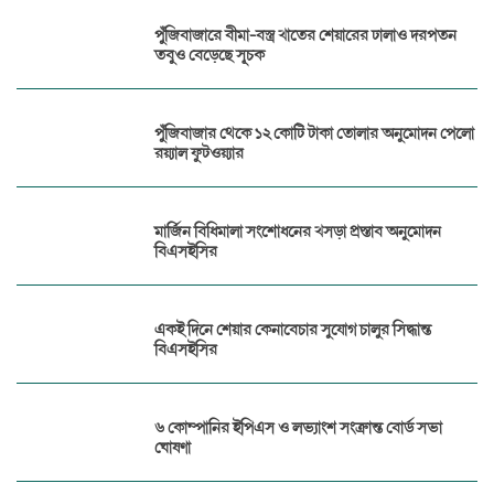
পুঁজিবাজারে বীমা-বস্ত্র খাতের শেয়ারের ঢালাও দরপতন
তবুও বেড়েছে সূচক
পুঁজিবাজার থেকে ১২ কোটি টাকা তোলার অনুমোদন পেলো
রয়্যাল ফুটওয়্যার
মার্জিন বিধিমালা সংশোধনের খসড়া প্রস্তাব অনুমোদন
বিএসইসির
একই দিনে শেয়ার কেনাবেচার সুযোগ চালুর সিদ্ধান্ত
বিএসইসির
৬ কোম্পানির ইপিএস ও লভ্যাংশ সংক্রান্ত বোর্ড সভা
ঘোষণা