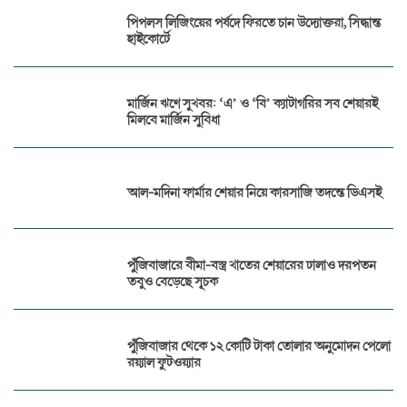
পিপলস লিজিংয়ের পর্ষদে ফিরতে চান উদ্যোক্তরা, সিদ্ধান্ত
হাইকোর্টে
মার্জিন ঋণে সুখবর: ‘এ’ ও ‘বি’ ক্যাটাগরির সব শেয়ারই
মিলবে মার্জিন সুবিধা
আল-মদিনা ফার্মার শেয়ার নিয়ে কারসাজি তদন্তে ডিএসই
পুঁজিবাজারে বীমা-বস্ত্র খাতের শেয়ারের ঢালাও দরপতন
তবুও বেড়েছে সূচক
পুঁজিবাজার থেকে ১২ কোটি টাকা তোলার অনুমোদন পেলো
রয়্যাল ফুটওয়্যার