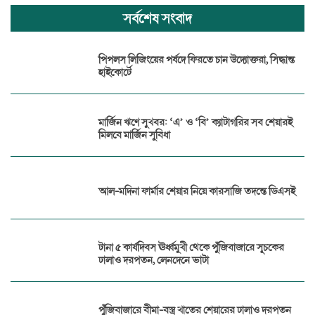
সর্বশেষ সংবাদ
পিপলস লিজিংয়ের পর্ষদে ফিরতে চান উদ্যোক্তরা, সিদ্ধান্ত
হাইকোর্টে
মার্জিন ঋণে সুখবর: ‘এ’ ও ‘বি’ ক্যাটাগরির সব শেয়ারই
মিলবে মার্জিন সুবিধা
আল-মদিনা ফার্মার শেয়ার নিয়ে কারসাজি তদন্তে ডিএসই
টানা ৫ কার্যদিবস ঊর্ধ্বমুখী থেকে পুঁজিবাজারে সূচকের
ঢালাও দরপতন, লেনদেনে ভাটা
পুঁজিবাজারে বীমা-বস্ত্র খাতের শেয়ারের ঢালাও দরপতন