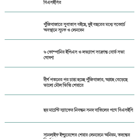
বিএসইসির
পুঁজিবাজারে সুবাতাস বইছে, দুই বছরের মধ্যে সব্বোর্চ
অবস্থানে সূচক ও লেনদেন
৬ কোম্পানির ইপিএস ও লভ্যাংশ সংক্রান্ত বোর্ড সভা
ঘোষণা
দীর্ঘ পতনের পর চাঙা হচ্ছে পুঁজিবাজার, আগ্রহ বেড়েছে
ভালো মৌল ভিত্তি শেয়ারে
ছয় মার্চেন্ট ব্যাংকের নিবন্ধন সনদ বাতিলের পথে বিএসইসি
সানলাইফ ইন্স্যুরেন্সের শেয়ার লেনদেনে অনিয়ম, তদন্তের