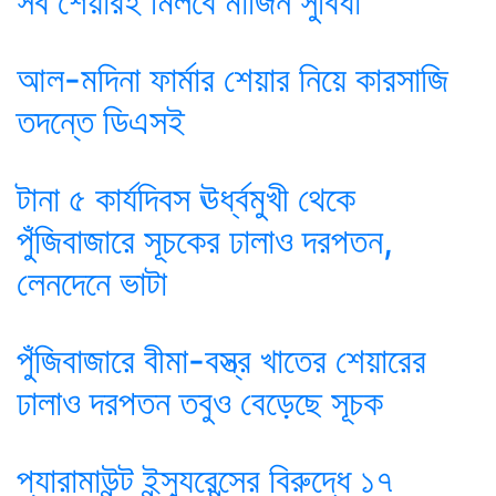
সব শেয়ারই মিলবে মার্জিন সুবিধা
আল-মদিনা ফার্মার শেয়ার নিয়ে কারসাজি
তদন্তে ডিএসই
টানা ৫ কার্যদিবস ঊর্ধ্বমুখী থেকে
পুঁজিবাজারে সূচকের ঢালাও দরপতন,
লেনদেনে ভাটা
পুঁজিবাজারে বীমা-বস্ত্র খাতের শেয়ারের
ঢালাও দরপতন তবুও বেড়েছে সূচক
প্যারামাউন্ট ইন্স্যুরেন্সের বিরুদ্ধে ১৭