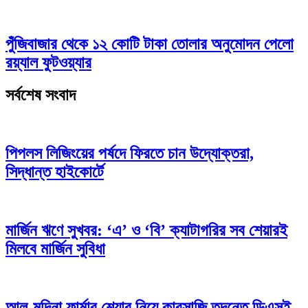
পুঁজিবাজার থেকে ১২ কোটি টাকা তোলার অনুমোদন পেলো
রয়্যাল ফুটওয়্যার
সর্বশেষ সংবাদ
পিপলস লিজিংয়ের পর্ষদে ফিরতে চান উদ্যোক্তরা,
সিদ্ধান্ত হাইকোর্টে
মার্জিন ঋণে সুখবর: ‘এ’ ও ‘বি’ ক্যাটাগরির সব শেয়ারই
মিলবে মার্জিন সুবিধা
আল-মদিনা ফার্মার শেয়ার নিয়ে কারসাজি তদন্তে ডিএসই