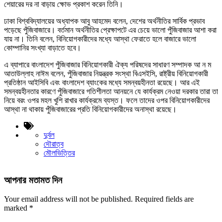
শেয়ারের দর না বাড়ায় ক্ষোভ প্রকাশ করেন তিনি।
ঢাকা বিশ্ববিদ্যালয়ের অধ্যাপক আবু আহমেদ বলেন, দেশের অর্থনীতির সার্বিক প্রভাব
পড়েছে পুঁজিবাজারে। বর্তমান অর্থনীতির প্রেক্ষাপটে এর চেয়ে ভালো পুঁজিবাজার আশা করা
যায় না। তিনি বলেন, বিনিয়োগকারীদের মধ্যে আস্থা ফেরাতে হলে বাজারে ভালো
কোম্পানির সংখ্যা বাড়াতে হবে।
এ ব্যাপারে বাংলাদেশ পুঁজিবাজার বিনিয়োগকারী ঐক্য পরিষদের সাধারণ সম্পাদক আ ন ম
আতাউল্লাহ নাঈম বলেন, পুঁজিবাজার নিয়ন্ত্রক সংস্থা বিএসইসি, রাষ্ট্রীয় বিনিয়োগকারী
প্রতিষ্ঠান আইসিবি এবং বাংলাদেশ ব্যাংকের মধ্যে সমন্বয়হীনতা রয়েছে। আর এই
সমন্বয়হীনতার কারণে পুঁজিবাজারে গতিশীলতা আনয়নে যে কার্যক্রম নেওয়া দরকার তারা তা
নিয়ে বরং ওপর মহল খুশি রাখার কার্যক্রমে ব্যস্ত। ফলে তাদের ওপর বিনিয়োগকারীদের
আস্থা না থাকায় পুঁজিবাজারের প্রতি বিনিয়োগকারীদের অনাস্থা রয়েছে।
দুর্বল
দৌরাত্ব
মৌলভিত্তির
আপনার মতামত দিন
Your email address will not be published.
Required fields are
marked
*