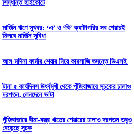
সিদ্ধান্ত হাইকোর্টে
মার্জিন ঋণে সুখবর: ‘এ’ ও ‘বি’ ক্যাটাগরির সব শেয়ারই
মিলবে মার্জিন সুবিধা
আল-মদিনা ফার্মার শেয়ার নিয়ে কারসাজি তদন্তে ডিএসই
টানা ৫ কার্যদিবস ঊর্ধ্বমুখী থেকে পুঁজিবাজারে সূচকের ঢালাও
দরপতন, লেনদেনে ভাটা
পুঁজিবাজারে বীমা-বস্ত্র খাতের শেয়ারের ঢালাও দরপতন তবুও
বেড়েছে সূচক