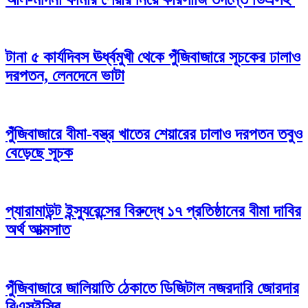
টানা ৫ কার্যদিবস ঊর্ধ্বমুখী থেকে পুঁজিবাজারে সূচকের ঢালাও
দরপতন, লেনদেনে ভাটা
পুঁজিবাজারে বীমা-বস্ত্র খাতের শেয়ারের ঢালাও দরপতন তবুও
বেড়েছে সূচক
প্যারামাউন্ট ইন্স্যুরেন্সের বিরুদ্ধে ১৭ প্রতিষ্ঠানের বীমা দাবির
অর্থ আত্মসাত
পুঁজিবাজারে জালিয়াতি ঠেকাতে ডিজিটাল নজরদারি জোরদার
বিএসইসির