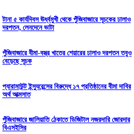
টানা ৫ কার্যদিবস ঊর্ধ্বমুখী থেকে পুঁজিবাজারে সূচকের ঢালাও
দরপতন, লেনদেনে ভাটা
পুঁজিবাজারে বীমা-বস্ত্র খাতের শেয়ারের ঢালাও দরপতন তবুও
বেড়েছে সূচক
প্যারামাউন্ট ইন্স্যুরেন্সের বিরুদ্ধে ১৭ প্রতিষ্ঠানের বীমা দাবির
অর্থ আত্মসাত
পুঁজিবাজারে জালিয়াতি ঠেকাতে ডিজিটাল নজরদারি জোরদার
বিএসইসির