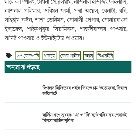
মালেক স্পিনিং, মেঘনা পেট্রলিয়াম, ন্যাশনাল হাউজিং ফাইন্যান্স,
ন্যাশনাল পলিমার, ওরিয়ন ফার্মা, পদ্মা অয়েল, রেনাটা, রবি,
সাইহাম কটন, শাশা ডেনিমস, সোনালী পেপার, সোনারবাংলা
ইন্স্যুরেন্স, শাইনপুকুর সিরামিকস, শাহজীবাজার পাওয়ার,
সামিট পাওয়ার ও ইউনাইটেড পাওয়ার।
৩৫ কোম্পানি
থাকছে
ফ্লোর প্রাইজ
বহাল
বিএসইসি
অন্যরা যা পড়ছে
পিপলস লিজিংয়ের পর্ষদে ফিরতে চান উদ্যোক্তরা, সিদ্ধান্ত
হাইকোর্টে
মার্জিন ঋণে সুখবর: ‘এ’ ও ‘বি’ ক্যাটাগরির সব শেয়ারই
মিলবে মার্জিন সুবিধা