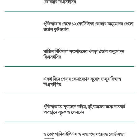
জোরদার বিএসইসির
পুঁজিবাজার থেকে ১২ কোটি টাকা তোলার অনুমোদন পেলো
রয়্যাল ফুটওয়্যার
মার্জিন বিধিমালা সংশোধনের খসড়া প্রস্তাব অনুমোদন
বিএসইসির
একই দিনে শেয়ার কেনাবেচার সুযোগ চালুর সিদ্ধান্ত
বিএসইসির
পুঁজিবাজারে সুবাতাস বইছে, দুই বছরের মধ্যে সব্বোর্চ
অবস্থানে সূচক ও লেনদেন
৬ কোম্পানির ইপিএস ও লভ্যাংশ সংক্রান্ত বোর্ড সভা