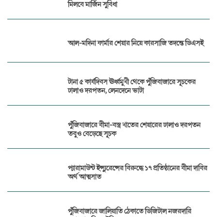
মিলবে মার্জিন সুবিধা
আল-মদিনা ফার্মার শেয়ার নিয়ে কারসাজি তদন্তে ডিএসই
টানা ৫ কার্যদিবস ঊর্ধ্বমুখী থেকে পুঁজিবাজারে সূচকের
ঢালাও দরপতন, লেনদেনে ভাটা
পুঁজিবাজারে বীমা-বস্ত্র খাতের শেয়ারের ঢালাও দরপতন
তবুও বেড়েছে সূচক
প্যারামাউন্ট ইন্স্যুরেন্সের বিরুদ্ধে ১৭ প্রতিষ্ঠানের বীমা দাবির
অর্থ আত্মসাত
পুঁজিবাজারে জালিয়াতি ঠেকাতে ডিজিটাল নজরদারি