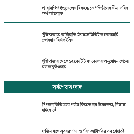
প্যারামাউন্ট ইন্স্যুরেন্সের বিরুদ্ধে ১৭ প্রতিষ্ঠানের বীমা দাবির
অর্থ আত্মসাত
পুঁজিবাজারে জালিয়াতি ঠেকাতে ডিজিটাল নজরদারি
জোরদার বিএসইসির
পুঁজিবাজার থেকে ১২ কোটি টাকা তোলার অনুমোদন পেলো
রয়্যাল ফুটওয়্যার
সর্বশেষ সংবাদ
পিপলস লিজিংয়ের পর্ষদে ফিরতে চান উদ্যোক্তরা, সিদ্ধান্ত
হাইকোর্টে
মার্জিন ঋণে সুখবর: ‘এ’ ও ‘বি’ ক্যাটাগরির সব শেয়ারই