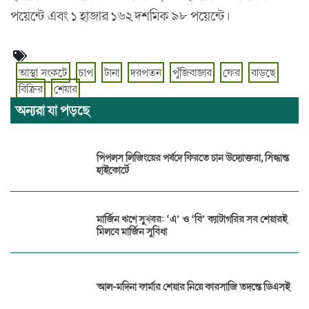
পয়েন্টে এবং ১ হাজার ১৬২ দশমিক ৯৮ পয়েন্টে।
আস্থা সংকটে
চাপ
টানা
দরপতন
পুঁজিবাজার
ফের
বাড়ছে
বিক্রির
শেয়ার
অন্যরা যা পড়ছে
পিপলস লিজিংয়ের পর্ষদে ফিরতে চান উদ্যোক্তরা, সিদ্ধান্ত
হাইকোর্টে
মার্জিন ঋণে সুখবর: ‘এ’ ও ‘বি’ ক্যাটাগরির সব শেয়ারই
মিলবে মার্জিন সুবিধা
আল-মদিনা ফার্মার শেয়ার নিয়ে কারসাজি তদন্তে ডিএসই