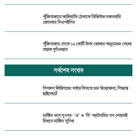
পুঁজিবাজারে জালিয়াতি ঠেকাতে ডিজিটাল নজরদারি
জোরদার বিএসইসির
পুঁজিবাজার থেকে ১২ কোটি টাকা তোলার অনুমোদন পেলো
রয়্যাল ফুটওয়্যার
সর্বশেষ সংবাদ
পিপলস লিজিংয়ের পর্ষদে ফিরতে চান উদ্যোক্তরা, সিদ্ধান্ত
হাইকোর্টে
মার্জিন ঋণে সুখবর: ‘এ’ ও ‘বি’ ক্যাটাগরির সব শেয়ারই
মিলবে মার্জিন সুবিধা