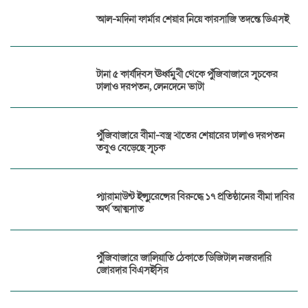
আল-মদিনা ফার্মার শেয়ার নিয়ে কারসাজি তদন্তে ডিএসই
টানা ৫ কার্যদিবস ঊর্ধ্বমুখী থেকে পুঁজিবাজারে সূচকের
ঢালাও দরপতন, লেনদেনে ভাটা
পুঁজিবাজারে বীমা-বস্ত্র খাতের শেয়ারের ঢালাও দরপতন
তবুও বেড়েছে সূচক
প্যারামাউন্ট ইন্স্যুরেন্সের বিরুদ্ধে ১৭ প্রতিষ্ঠানের বীমা দাবির
অর্থ আত্মসাত
পুঁজিবাজারে জালিয়াতি ঠেকাতে ডিজিটাল নজরদারি
জোরদার বিএসইসির