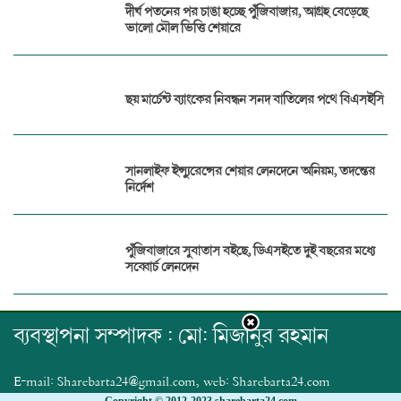
দীর্ঘ পতনের পর চাঙা হচ্ছে পুঁজিবাজার, আগ্রহ বেড়েছে
ভালো মৌল ভিত্তি শেয়ারে
ছয় মার্চেন্ট ব্যাংকের নিবন্ধন সনদ বাতিলের পথে বিএসইসি
সানলাইফ ইন্স্যুরেন্সের শেয়ার লেনদেনে অনিয়ম, তদন্তের
নির্দেশ
পুঁজিবাজারে সুবাতাস বইছে, ডিএসইতে দুই বছরের মধ্যে
সব্বোর্চ লেনদেন
ব্যবস্থাপনা সম্পাদক : মো: মিজানুর রহমান
E-mail: Sharebarta24@gmail.com, web: Sharebarta24.com