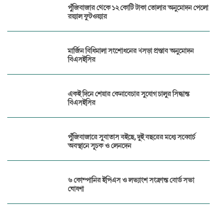
পুঁজিবাজার থেকে ১২ কোটি টাকা তোলার অনুমোদন পেলো
রয়্যাল ফুটওয়্যার
মার্জিন বিধিমালা সংশোধনের খসড়া প্রস্তাব অনুমোদন
বিএসইসির
একই দিনে শেয়ার কেনাবেচার সুযোগ চালুর সিদ্ধান্ত
বিএসইসির
পুঁজিবাজারে সুবাতাস বইছে, দুই বছরের মধ্যে সব্বোর্চ
অবস্থানে সূচক ও লেনদেন
৬ কোম্পানির ইপিএস ও লভ্যাংশ সংক্রান্ত বোর্ড সভা
ঘোষণা