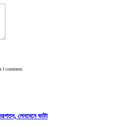
me I comment.
াও দরপতন, লেনদেনে ভাটা