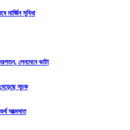
ে মার্জিন সুবিধা
াও দরপতন, লেনদেনে ভাটা
 বেড়েছে সূচক
 অর্থ আত্মসাত