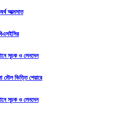
 অর্থ আত্মসাত
 বিএসইসির
্থানে সূচক ও লেনদেন
লো মৌল ভিত্তি শেয়ারে
্থানে সূচক ও লেনদেন