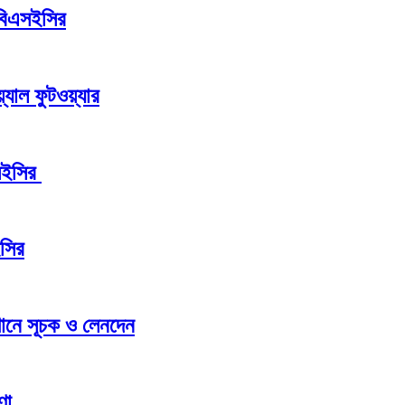
 বিএসইসির
যাল ফুটওয়্যার
এসইসির
ইসির
্থানে সূচক ও লেনদেন
ণা