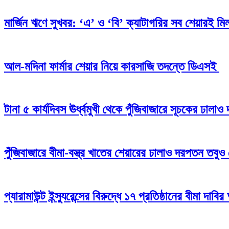
মার্জিন ঋণে সুখবর: ‘এ’ ও ‘বি’ ক্যাটাগরির সব শেয়ারই মিলব
আল-মদিনা ফার্মার শেয়ার নিয়ে কারসাজি তদন্তে ডিএসই
টানা ৫ কার্যদিবস ঊর্ধ্বমুখী থেকে পুঁজিবাজারে সূচকের ঢাল
পুঁজিবাজারে বীমা-বস্ত্র খাতের শেয়ারের ঢালাও দরপতন তবুও
প্যারামাউন্ট ইন্স্যুরেন্সের বিরুদ্ধে ১৭ প্রতিষ্ঠানের বীমা দাবির