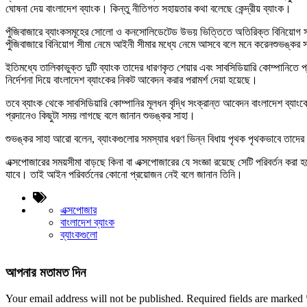
ঘোষনা দেয় বাংলাদেশ ব্যাংক। কিন্তু নীতিগত সহায়তার কথা বলেছে কেন্দ্রীয় ব্যাংক।
পুঁজিবাজারে ব্যাংকসমূহের সোলো ও কনসোলিডেটেড উভয় ভিত্তিতে অতিরিক্ত বিনিয়োগ সমন্
পুঁজিবাজারে বিনিয়োগ সীমা নেমে আইনী সীমার মধ্যে নেমে আসবে বলে মনে করেনশুভঙ্কর
ইতিমধ্যে তালিকাভুক্ত দুটি ব্যাংক তাদের ধারণকৃত শেয়ার এবং সাবসিডিয়ারি কোম্পানিতে
নির্দেশনা দিয়ে বাংলাদেশ ব্যাংকের নিকট আবেদন করার পরামর্শ দেয়া হয়েছে।
তবে ব্যাংক থেকে সাবসিডিয়ারি কোম্পানির মূলধন বৃদ্ধি সংক্রান্ত আবেদন বাংলাদেশ ব্যা
প্রদানেও কিছুটা সময় লাগছে বলে জানান শুভঙ্কর সাহা।
শুভঙ্কর সাহা আরো বলেন, ব্যাংকগুলোর সমস্যার ধরণ ভিন্ন বিধায় পৃথক পৃথকভাবে তাদের ন
এক্সপোজারের সময়সীমা বাড়ছে কিনা বা এক্সপোজারের যে সংজ্ঞা রয়েছে সেটি পরিবর্তন করা হ
যাবে। তাই আইন পরিবর্তনের কোনো প্রয়োজন নেই বলে জানান তিনি।
এক্সপোজার
বাংলাদেশ ব্যাংক
ব্যাংকগুলো
আপনার মতামত দিন
Your email address will not be published.
Required fields are marked