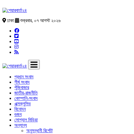
ঢাকা
শুক্রবার, ০৭ আগস্ট ২০২৬
প্রধান সংবাদ
শীর্ষ সংবাদ
পুঁজিবাজার
জাতীয়-রাজনীতি
কোম্পানি-সংবাদ
এক্সক্লুসিভ
বিনোদন
গুজব
সোশ্যাল মিডিয়া
অন্যান্য
অনুসন্ধানী রির্পোট