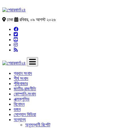
ঢাকা
রবিবার, ০৯ আগস্ট ২০২৬
প্রধান সংবাদ
শীর্ষ সংবাদ
পুঁজিবাজার
জাতীয়-রাজনীতি
কোম্পানি-সংবাদ
এক্সক্লুসিভ
বিনোদন
গুজব
সোশ্যাল মিডিয়া
অন্যান্য
অনুসন্ধানী রির্পোট