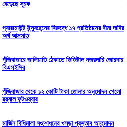
বেড়েছে সূচক
প্যারামাউন্ট ইন্স্যুরেন্সের বিরুদ্ধে ১৭ প্রতিষ্ঠানের বীমা দাবির
অর্থ আত্মসাত
পুঁজিবাজারে জালিয়াতি ঠেকাতে ডিজিটাল নজরদারি জোরদার
বিএসইসির
পুঁজিবাজার থেকে ১২ কোটি টাকা তোলার অনুমোদন পেলো
রয়্যাল ফুটওয়্যার
মার্জিন বিধিমালা সংশোধনের খসড়া প্রস্তাব অনুমোদন