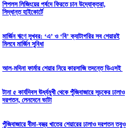
পিপলস লিজিংয়ের পর্ষদে ফিরতে চান উদ্যোক্তরা,
সিদ্ধান্ত হাইকোর্টে
মার্জিন ঋণে সুখবর: ‘এ’ ও ‘বি’ ক্যাটাগরির সব শেয়ারই
মিলবে মার্জিন সুবিধা
আল-মদিনা ফার্মার শেয়ার নিয়ে কারসাজি তদন্তে ডিএসই
টানা ৫ কার্যদিবস ঊর্ধ্বমুখী থেকে পুঁজিবাজারে সূচকের ঢালাও
দরপতন, লেনদেনে ভাটা
পুঁজিবাজারে বীমা-বস্ত্র খাতের শেয়ারের ঢালাও দরপতন তবুও