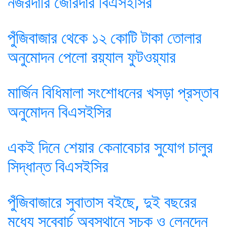
নজরদারি জোরদার বিএসইসির
পুঁজিবাজার থেকে ১২ কোটি টাকা তোলার
অনুমোদন পেলো রয়্যাল ফুটওয়্যার
মার্জিন বিধিমালা সংশোধনের খসড়া প্রস্তাব
অনুমোদন বিএসইসির
একই দিনে শেয়ার কেনাবেচার সুযোগ চালুর
সিদ্ধান্ত বিএসইসির
পুঁজিবাজারে সুবাতাস বইছে, দুই বছরের
মধ্যে সব্বোর্চ অবস্থানে সূচক ও লেনদেন