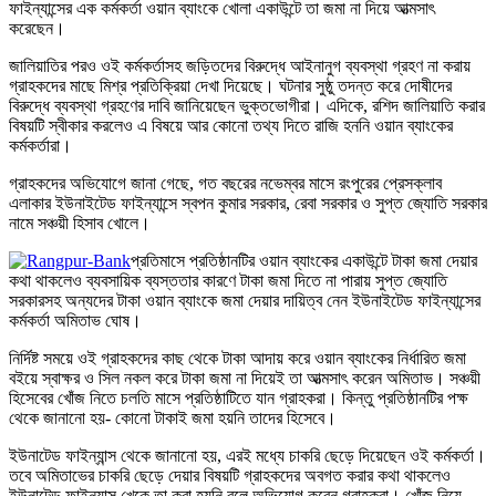
ফাইন্যান্সের এক কর্মকর্তা ওয়ান ব্যাংকে খোলা একাউন্টে তা জমা না দিয়ে আত্মসাৎ
করেছেন।
জালিয়াতির পরও ওই কর্মকর্তাসহ জড়িতদের বিরুদ্ধে আইনানুগ ব্যবস্থা গ্রহণ না করায়
গ্রাহকদের মাছে মিশ্র প্রতিক্রিয়া দেখা দিয়েছে। ঘটনার সুষ্ঠু তদন্ত করে দোষীদের
বিরুদ্ধে ব্যবস্থা গ্রহণের দাবি জানিয়েছেন ভুক্তভোগীরা। এদিকে, রশিদ জালিয়াতি করার
বিষয়টি স্বীকার করলেও এ বিষয়ে আর কোনো তথ্য দিতে রাজি হননি ওয়ান ব্যাংকের
কর্মকর্তারা।
গ্রাহকদের অভিযোগে জানা গেছে, গত বছরের নভেম্বর মাসে রংপুরের প্রেসক্লাব
এলাকার ইউনাইটেড ফাইন্যান্সে স্বপন কুমার সরকার, রেবা সরকার ও সুপ্ত জ্যোতি সরকার
নামে সঞ্চয়ী হিসাব খোলে।
প্রতিমাসে প্রতিষ্ঠানটির ওয়ান ব্যাংকের একাউন্টে টাকা জমা দেয়ার
কথা থাকলেও ব্যবসায়িক ব্যস্ততার কারণে টাকা জমা দিতে না পারায় সুপ্ত জ্যোতি
সরকারসহ অন্যদের টাকা ওয়ান ব্যাংকে জমা দেয়ার দায়িত্ব নেন ইউনাইটেড ফাইন্যান্সের
কর্মকর্তা অমিতাভ ঘোষ।
নির্দিষ্ট সময়ে ওই গ্রাহকদের কাছ থেকে টাকা আদায় করে ওয়ান ব্যাংকের নির্ধারিত জমা
বইয়ে স্বাক্ষর ও সিল নকল করে টাকা জমা না দিয়েই তা আত্মসাৎ করেন অমিতাভ। সঞ্চয়ী
হিসেবের খোঁজ নিতে চলতি মাসে প্রতিষ্ঠাটিতে যান গ্রাহকরা। কিন্তু প্রতিষ্ঠানটির পক্ষ
থেকে জানানো হয়- কোনো টাকাই জমা হয়নি তাদের হিসেবে।
ইউনাটেড ফাইন্যান্স থেকে জানানো হয়, এরই মধ্যে চাকরি ছেড়ে দিয়েছেন ওই কর্মকর্তা।
তবে অমিতাভের চাকরি ছেড়ে দেয়ার বিষয়টি গ্রাহকদের অবগত করার কথা থাকলেও
ইউনাটেড ফাইন্যান্স খেকে তা করা হয়নি বলে অভিযোগ করেন গ্রাহকরা। খোঁজ নিয়ে