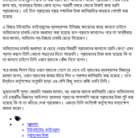
জানা যায়, নভেম্বরে হিসাব খোলা হলেও পরবর্তী সময়ে কোনো টাকাই জমা হয়নি
গ্রাহকদের। ওই তিন গ্রাহকের প্রায় লক্ষাধিক টাকা জালিয়াতির মাধ্যমে লোপাট করা
হয়েছে
এ বিষয়ে ইউনাটেড ফাইন্যান্সের ব্যবস্থাপক ইলিয়াছ জাবেদের কাছে জানতে চাইলে
অমিতাভকে চাকরি থেকে বরখাস্ত করা হয়েছে বলে প্রথমে জানালেও পরে তা অস্বীকার
করে জানান, অমিতাভ স্ব-ইচ্ছায় চাকরি ছেড়ে দিয়েছেন।
অমিতাভের চাকরি বরখাস্ত বা ছেড়ে দেয়ার বিষয়টি গ্রাহকদের জানানো হয়নি কেন? এমন
প্রশ্ন করলে তিনি কোনো সদুত্তর দিতে পারেননি। গ্রাহকদের টাকা জমা হয়েছে কি না
তা জানতে চাইলে তিনি ওয়ান ব্যাংকে খোঁজ নিতে বলেন।
পরে জমার স্লিপ নিয়ে ওয়ান ব্যাংকে গেলে তা দেখে ওই ব্যাংকের ব্যবস্থাপক মিজানুর
রহমান বলেন, ওয়ান ব্যাংকের জমার বইয়ে সিল ও স্বাক্ষর জালিয়াতি করা হয়েছে। তবে
ঊর্ধ্বতন কর্তৃপক্ষের অনুমতি ছাড়া এর বেশি কিছু বলতে রাজি হননি তিনি।
ভুক্তভোগী সুপ্ত জ্যোতি সরকার জানান, বড় ধরনের ব্যাংক জালিয়াতি রোধে অমিতাভসহ
ওই চক্রটির বিরুদ্ধে আইনগত ব্যবস্থা গ্রহণের পাশাপাশি আরো গ্রাহকের টাকা লুট করা
হয়েছে কি না তা খতিয়ে দেখা প্রয়োজন। এজন্য তিনি সংশ্লিষ্ট কর্তৃপক্ষের হস্তক্ষেপ
কামনা করেন।
আত্মসাৎ
ইউনাইটেড ফাইন্যান্স
গ্রাহকের টাকা