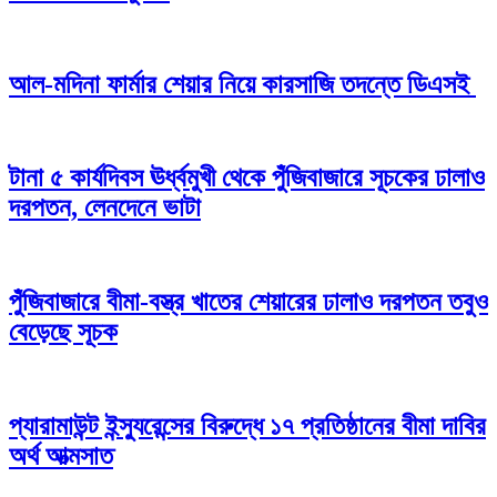
আল-মদিনা ফার্মার শেয়ার নিয়ে কারসাজি তদন্তে ডিএসই
টানা ৫ কার্যদিবস ঊর্ধ্বমুখী থেকে পুঁজিবাজারে সূচকের ঢালাও
দরপতন, লেনদেনে ভাটা
পুঁজিবাজারে বীমা-বস্ত্র খাতের শেয়ারের ঢালাও দরপতন তবুও
বেড়েছে সূচক
প্যারামাউন্ট ইন্স্যুরেন্সের বিরুদ্ধে ১৭ প্রতিষ্ঠানের বীমা দাবির
অর্থ আত্মসাত