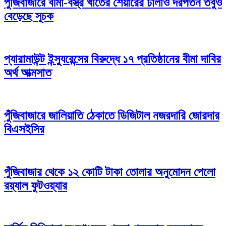
পুঁজিবাজারে বীমা-বস্ত্র খাতের শেয়ারের ঢালাও দরপতন তবুও
বেড়েছে সূচক
প্যারামাউন্ট ইন্স্যুরেন্সের বিরুদ্ধে ১৭ প্রতিষ্ঠানের বীমা দাবির
অর্থ আত্মসাত
পুঁজিবাজারে জালিয়াতি ঠেকাতে ডিজিটাল নজরদারি জোরদার
বিএসইসির
পুঁজিবাজার থেকে ১২ কোটি টাকা তোলার অনুমোদন পেলো
রয়্যাল ফুটওয়্যার