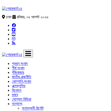
ঢাকা
রবিবার, ০৯ আগস্ট ২০২৬
প্রধান সংবাদ
শীর্ষ সংবাদ
পুঁজিবাজার
জাতীয়-রাজনীতি
কোম্পানি-সংবাদ
এক্সক্লুসিভ
বিনোদন
গুজব
সোশ্যাল মিডিয়া
অন্যান্য
অনুসন্ধানী রির্পোট