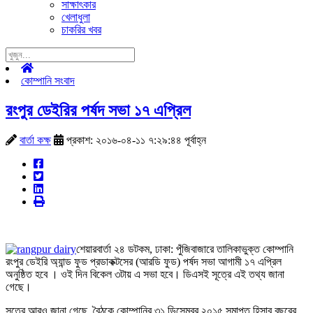
সাক্ষাৎকার
খেলাধুলা
চাকরির খবর
কোম্পানি সংবাদ
রংপুর ডেইরির পর্ষদ সভা ১৭ এপ্রিল
বার্তা কক্ষ
প্রকাশ: ২০১৬-০৪-১১ ৭:২৯:৪৪ পূর্বাহ্ন
শেয়ারবার্তা ২৪ ডটকম, ঢাকা: পুঁজিবাজারে তালিকাভুক্ত কোম্পানি
রংপুর ডেইরি অ্যান্ড ফুড প্রডাকক্টসের (আরডি ফুড) পর্ষদ সভা আগামী ১৭ এপ্রিল
অনুষ্ঠিত হবে । ওই দিন বিকেল ৩টায় এ সভা হবে। ডিএসই সূত্রে এই তথ্য জানা
গেছে।
সূত্রে আরও জানা গেছে, বৈঠকে কোম্পানির ৩১ ডিসেম্বর ২০১৫ সমাপ্ত হিসাব বছরের