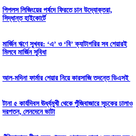
পিপলস লিজিংয়ের পর্ষদে ফিরতে চান উদ্যোক্তরা,
সিদ্ধান্ত হাইকোর্টে
মার্জিন ঋণে সুখবর: ‘এ’ ও ‘বি’ ক্যাটাগরির সব শেয়ারই
মিলবে মার্জিন সুবিধা
আল-মদিনা ফার্মার শেয়ার নিয়ে কারসাজি তদন্তে ডিএসই
টানা ৫ কার্যদিবস ঊর্ধ্বমুখী থেকে পুঁজিবাজারে সূচকের ঢালাও
দরপতন, লেনদেনে ভাটা