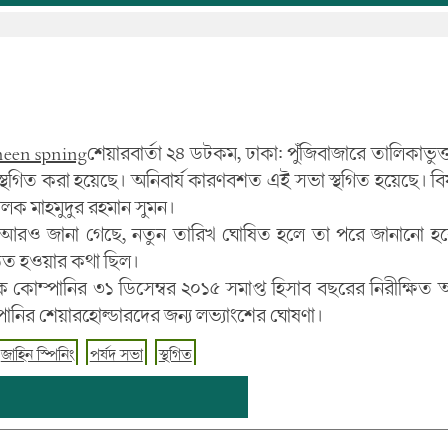
শেয়ারবার্তা ২৪ ডটকম, ঢাকা: পুঁজিবাজারে তালিকাভুক্
স্থগিত করা হয়েছে। অনিবার্য কারণবশত এই সভা স্থগিত হয়েছে। বি
লক মাহমুদুর রহমান সুমন।
রে আরও জানা গেছে, নতুন তারিখ ঘোষিত হলে তা পরে জানানো হব
ঠিত হওয়ার কথা ছিল।
ে কোম্পানির ৩১ ডিসেম্বর ২০১৫ সমাপ্ত হিসাব বছরের নিরীক্ষিত
ানির শেয়ারহোল্ডারদের জন্য লভ্যাংশের ঘোষণা।
জাহিন স্পিনিং
পর্ষদ সভা
স্থগিত