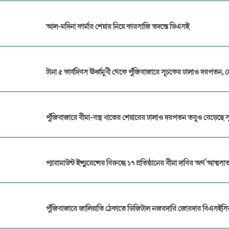
আল-মদিনা ফার্মার শেয়ার নিয়ে কারসাজি তদন্তে ডিএসই
টানা ৫ কার্যদিবস ঊর্ধ্বমুখী থেকে পুঁজিবাজারে সূচকের ঢালাও দরপতন, 
পুঁজিবাজারে বীমা-বস্ত্র খাতের শেয়ারের ঢালাও দরপতন তবুও বেড়েছে 
প্যারামাউন্ট ইন্স্যুরেন্সের বিরুদ্ধে ১৭ প্রতিষ্ঠানের বীমা দাবির অর্থ আত্মসা
পুঁজিবাজারে জালিয়াতি ঠেকাতে ডিজিটাল নজরদারি জোরদার বিএসইসি