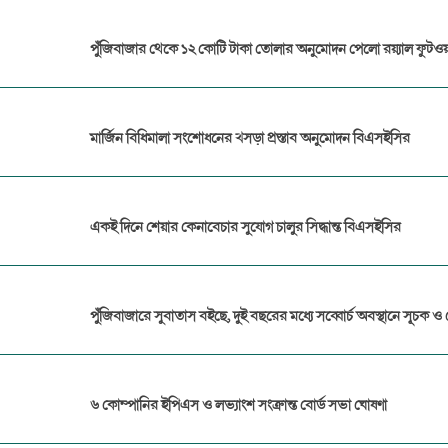
পুঁজিবাজার থেকে ১২ কোটি টাকা তোলার অনুমোদন পেলো রয়্যাল ফুটওয়্
মার্জিন বিধিমালা সংশোধনের খসড়া প্রস্তাব অনুমোদন বিএসইসির
একই দিনে শেয়ার কেনাবেচার সুযোগ চালুর সিদ্ধান্ত বিএসইসির
পুঁজিবাজারে সুবাতাস বইছে, দুই বছরের মধ্যে সব্বোর্চ অবস্থানে সূচক 
৬ কোম্পানির ইপিএস ও লভ্যাংশ সংক্রান্ত বোর্ড সভা ঘোষণা