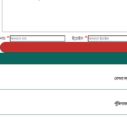
*
*
নাম
ইমেইল
মেঘনা লা
পুঁজিবা