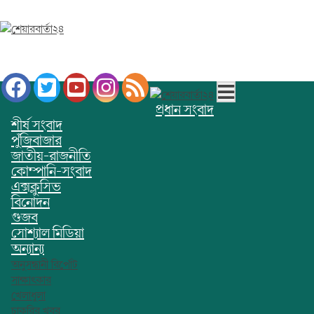
প্রধান সংবাদ
শীর্ষ সংবাদ
পুঁজিবাজার
জাতীয়-রাজনীতি
কোম্পানি-সংবাদ
এক্সক্লুসিভ
বিনোদন
গুজব
সোশ্যাল মিডিয়া
অন্যান্য
অনুসন্ধানী রির্পোট
সাক্ষাৎকার
খেলাধুলা
চাকরির খবর