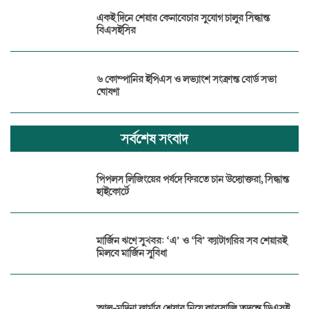
একই দিনে শেয়ার কেনাবেচার সুযোগ চালুর সিদ্ধান্ত
বিএসইসির
৬ কোম্পানির ইপিএস ও লভ্যাংশ সংক্রান্ত বোর্ড সভা
ঘোষণা
সর্বশেষ সংবাদ
পিপলস লিজিংয়ের পর্ষদে ফিরতে চান উদ্যোক্তরা, সিদ্ধান্ত
হাইকোর্টে
মার্জিন ঋণে সুখবর: ‘এ’ ও ‘বি’ ক্যাটাগরির সব শেয়ারই
মিলবে মার্জিন সুবিধা
আল-মদিনা ফার্মার শেয়ার নিয়ে কারসাজি তদন্তে ডিএসই