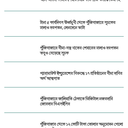
টানা ৫ কার্যদিবস ঊর্ধ্বমুখী থেকে পুঁজিবাজারে সূচকের
ঢালাও দরপতন, লেনদেনে ভাটা
পুঁজিবাজারে বীমা-বস্ত্র খাতের শেয়ারের ঢালাও দরপতন
তবুও বেড়েছে সূচক
প্যারামাউন্ট ইন্স্যুরেন্সের বিরুদ্ধে ১৭ প্রতিষ্ঠানের বীমা দাবির
অর্থ আত্মসাত
পুঁজিবাজারে জালিয়াতি ঠেকাতে ডিজিটাল নজরদারি
জোরদার বিএসইসির
পুঁজিবাজার থেকে ১২ কোটি টাকা তোলার অনুমোদন পেলো