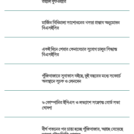
রয়্যাল ফুটওয়্যার
মার্জিন বিধিমালা সংশোধনের খসড়া প্রস্তাব অনুমোদন
বিএসইসির
একই দিনে শেয়ার কেনাবেচার সুযোগ চালুর সিদ্ধান্ত
বিএসইসির
পুঁজিবাজারে সুবাতাস বইছে, দুই বছরের মধ্যে সব্বোর্চ
অবস্থানে সূচক ও লেনদেন
৬ কোম্পানির ইপিএস ও লভ্যাংশ সংক্রান্ত বোর্ড সভা
ঘোষণা
দীর্ঘ পতনের পর চাঙা হচ্ছে পুঁজিবাজার, আগ্রহ বেড়েছে