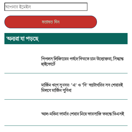
অন্যরা যা পড়ছে
পিপলস লিজিংয়ের পর্ষদে ফিরতে চান উদ্যোক্তরা, সিদ্ধান্ত
হাইকোর্টে
মার্জিন ঋণে সুখবর: ‘এ’ ও ‘বি’ ক্যাটাগরির সব শেয়ারই
মিলবে মার্জিন সুবিধা
আল-মদিনা ফার্মার শেয়ার নিয়ে কারসাজি তদন্তে ডিএসই