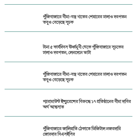
পুঁজিবাজারে বীমা-বস্ত্র খাতের শেয়ারের ঢালাও দরপতন
তবুও বেড়েছে সূচক
টানা ৫ কার্যদিবস ঊর্ধ্বমুখী থেকে পুঁজিবাজারে সূচকের
ঢালাও দরপতন, লেনদেনে ভাটা
পুঁজিবাজারে বীমা-বস্ত্র খাতের শেয়ারের ঢালাও দরপতন
তবুও বেড়েছে সূচক
প্যারামাউন্ট ইন্স্যুরেন্সের বিরুদ্ধে ১৭ প্রতিষ্ঠানের বীমা দাবির
অর্থ আত্মসাত
পুঁজিবাজারে জালিয়াতি ঠেকাতে ডিজিটাল নজরদারি
জোরদার বিএসইসির