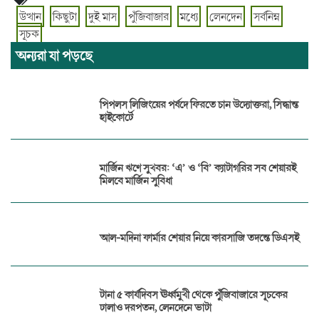
উত্থান
কিছুটা
দুই মাস
পুঁজিবাজার
মধ্যে
লেনদেন
সর্বনিম্ন
সূচক
অন্যরা যা পড়ছে
পিপলস লিজিংয়ের পর্ষদে ফিরতে চান উদ্যোক্তরা, সিদ্ধান্ত
হাইকোর্টে
মার্জিন ঋণে সুখবর: ‘এ’ ও ‘বি’ ক্যাটাগরির সব শেয়ারই
মিলবে মার্জিন সুবিধা
আল-মদিনা ফার্মার শেয়ার নিয়ে কারসাজি তদন্তে ডিএসই
টানা ৫ কার্যদিবস ঊর্ধ্বমুখী থেকে পুঁজিবাজারে সূচকের
ঢালাও দরপতন, লেনদেনে ভাটা