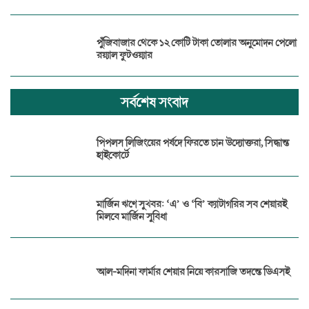
পুঁজিবাজার থেকে ১২ কোটি টাকা তোলার অনুমোদন পেলো
রয়্যাল ফুটওয়্যার
সর্বশেষ সংবাদ
পিপলস লিজিংয়ের পর্ষদে ফিরতে চান উদ্যোক্তরা, সিদ্ধান্ত
হাইকোর্টে
মার্জিন ঋণে সুখবর: ‘এ’ ও ‘বি’ ক্যাটাগরির সব শেয়ারই
মিলবে মার্জিন সুবিধা
আল-মদিনা ফার্মার শেয়ার নিয়ে কারসাজি তদন্তে ডিএসই