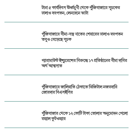
টানা ৫ কার্যদিবস ঊর্ধ্বমুখী থেকে পুঁজিবাজারে সূচকের
ঢালাও দরপতন, লেনদেনে ভাটা
পুঁজিবাজারে বীমা-বস্ত্র খাতের শেয়ারের ঢালাও দরপতন
তবুও বেড়েছে সূচক
প্যারামাউন্ট ইন্স্যুরেন্সের বিরুদ্ধে ১৭ প্রতিষ্ঠানের বীমা দাবির
অর্থ আত্মসাত
পুঁজিবাজারে জালিয়াতি ঠেকাতে ডিজিটাল নজরদারি
জোরদার বিএসইসির
পুঁজিবাজার থেকে ১২ কোটি টাকা তোলার অনুমোদন পেলো
রয়্যাল ফুটওয়্যার