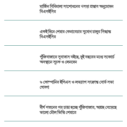
মার্জিন বিধিমালা সংশোধনের খসড়া প্রস্তাব অনুমোদন
বিএসইসির
একই দিনে শেয়ার কেনাবেচার সুযোগ চালুর সিদ্ধান্ত
বিএসইসির
পুঁজিবাজারে সুবাতাস বইছে, দুই বছরের মধ্যে সব্বোর্চ
অবস্থানে সূচক ও লেনদেন
৬ কোম্পানির ইপিএস ও লভ্যাংশ সংক্রান্ত বোর্ড সভা
ঘোষণা
দীর্ঘ পতনের পর চাঙা হচ্ছে পুঁজিবাজার, আগ্রহ বেড়েছে
ভালো মৌল ভিত্তি শেয়ারে