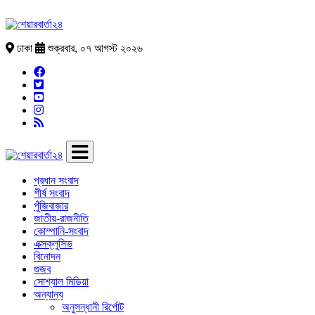
ঢাকা
শুক্রবার, ০৭ আগস্ট ২০২৬
প্রধান সংবাদ
শীর্ষ সংবাদ
পুঁজিবাজার
জাতীয়-রাজনীতি
কোম্পানি-সংবাদ
এক্সক্লুসিভ
বিনোদন
গুজব
সোশ্যাল মিডিয়া
অন্যান্য
অনুসন্ধানী রির্পোট