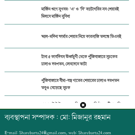
মার্জিন ঋণে সুখবর: ‘এ’ ও ‘বি’ ক্যাটাগরির সব শেয়ারই
মিলবে মার্জিন সুবিধা
আল-মদিনা ফার্মার শেয়ার নিয়ে কারসাজি তদন্তে ডিএসই
টানা ৫ কার্যদিবস ঊর্ধ্বমুখী থেকে পুঁজিবাজারে সূচকের
ঢালাও দরপতন, লেনদেনে ভাটা
পুঁজিবাজারে বীমা-বস্ত্র খাতের শেয়ারের ঢালাও দরপতন
তবুও বেড়েছে সূচক
প্যারামাউন্ট ইন্স্যুরেন্সের বিরুদ্ধে ১৭ প্রতিষ্ঠানের বীমা দাবির
অর্থ আত্মসাত
ব্যবস্থাপনা সম্পাদক : মো: মিজানুর রহমান
পুঁজিবাজারে জালিয়াতি ঠেকাতে ডিজিটাল নজরদারি
E-mail: Sharebarta24@gmail.com, web: Sharebarta24.com