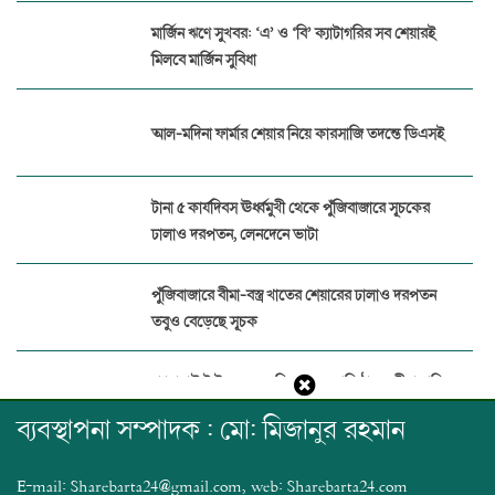
মার্জিন ঋণে সুখবর: ‘এ’ ও ‘বি’ ক্যাটাগরির সব শেয়ারই
মিলবে মার্জিন সুবিধা
আল-মদিনা ফার্মার শেয়ার নিয়ে কারসাজি তদন্তে ডিএসই
টানা ৫ কার্যদিবস ঊর্ধ্বমুখী থেকে পুঁজিবাজারে সূচকের
ঢালাও দরপতন, লেনদেনে ভাটা
পুঁজিবাজারে বীমা-বস্ত্র খাতের শেয়ারের ঢালাও দরপতন
তবুও বেড়েছে সূচক
প্যারামাউন্ট ইন্স্যুরেন্সের বিরুদ্ধে ১৭ প্রতিষ্ঠানের বীমা দাবির
অর্থ আত্মসাত
ব্যবস্থাপনা সম্পাদক : মো: মিজানুর রহমান
পুঁজিবাজারে জালিয়াতি ঠেকাতে ডিজিটাল নজরদারি
E-mail: Sharebarta24@gmail.com, web: Sharebarta24.com