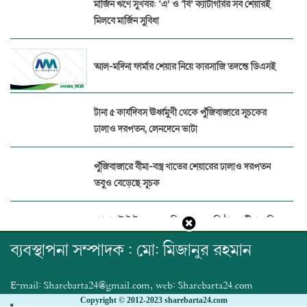
মার্জিন ঋণে সুখবর: ‘এ’ ও ‘বি’ ক্যাটাগরির সব শেয়ারই
মিলবে মার্জিন সুবিধা
আল-মদিনা ফার্মার শেয়ার নিয়ে কারসাজি তদন্তে ডিএসই
টানা ৫ কার্যদিবস ঊর্ধ্বমুখী থেকে পুঁজিবাজারে সূচকের
ঢালাও দরপতন, লেনদেনে ভাটা
পুঁজিবাজারে বীমা-বস্ত্র খাতের শেয়ারের ঢালাও দরপতন
তবুও বেড়েছে সূচক
প্যারামাউন্ট ইন্স্যুরেন্সের বিরুদ্ধে ১৭ প্রতিষ্ঠানের বীমা দাবির
অর্থ আত্মসাত
ব্যবস্থাপনা সম্পাদক : মো: মিজানুর রহমান
পুঁজিবাজারে জালিয়াতি ঠেকাতে ডিজিটাল নজরদারি
E-mail: Sharebarta24@gmail.com, web: Sharebarta24.com
জোরদার বিএসইসির
Copyright © 2012-2023 sharebarta24.com