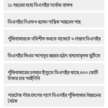
১১ বছরের মধ্যে ডিএসইর সর্বোচ্চ রাজস্ব
ডিএসইর সিএফও হলেন সাত্বিক আহমেদ শাহ
পুঁজিবাজারকে গতিশীল করতে বাজেটে ৬ প্রস্তাব ডিএসইর
ডিএসইর জিএম আসাদুর রহমান হঠাৎ বাধ্যতামূলক ছুটিতে
পুঁজিবাজারের চলমান ইস্যুতে ডিএসইর কাছে ৫০০ কোটি
টাকার চায় আইসিবি
পারটেক্স স্টার গ্রুপের সাথে ডিএসইর পুঁজিবাজার উন্নয়নের
বৈঠক