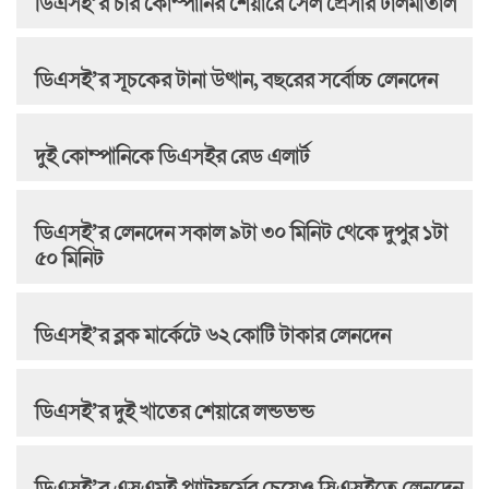
ডিএসই’র চার কোম্পানির শেয়ারে সেল প্রেসার টালমাতাল
ডিএসই’র সূচকের টানা উত্থান, বছরের সর্বোচ্চ লেনদেন
দুই কোম্পানিকে ডিএসইর রেড এলার্ট
ডিএসই’র লেনদেন সকাল ৯টা ৩০ মিনিট থেকে দুপুর ১টা
৫০ মিনিট
ডিএসই’র ব্লক মার্কেটে ৬২ কোটি টাকার লেনদেন
ডিএসই’র দুই খাতের শেয়ারে লন্ডভন্ড
ডিএসই’র এসএমই প্ল্যাটফর্মের চেয়েও সিএসইতে লেনদেন