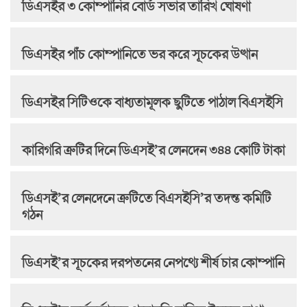
ডিএসইর ৩ কোম্পানির বোর্ড সভার তারিখ ঘোষণা
ডিএসইর পাঁচ কোম্পানিতে ভর করে সূচকের উত্থান
ডিএসইর সিটিওকে বাধ্যতামূলক ছুটিতে পাঠাল বিএসইসি
কারিগরি ত্রুটির দিনে ডিএসই’র লেনদেন ৩৪৪ কোটি টাকা
ডিএসই’র লেনদেনে ত্রুটিতে বিএসইসি’র তদন্ত কমিটি
গঠন
ডিএসই’র সূচকের দরপতনের নেপথ্যে শীর্ষ চার কোম্পানি