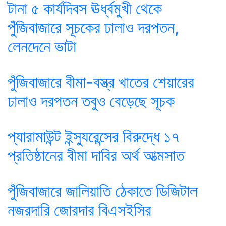
টানা ৫ কার্যদিবস ঊর্ধ্বমুখী থেকে
পুঁজিবাজারে সূচকের ঢালাও দরপতন,
লেনদেনে ভাটা
পুঁজিবাজারে বীমা-বস্ত্র খাতের শেয়ারের
ঢালাও দরপতন তবুও বেড়েছে সূচক
প্যারামাউন্ট ইন্স্যুরেন্সের বিরুদ্ধে ১৭
প্রতিষ্ঠানের বীমা দাবির অর্থ আত্মসাত
পুঁজিবাজারে জালিয়াতি ঠেকাতে ডিজিটাল
নজরদারি জোরদার বিএসইসির