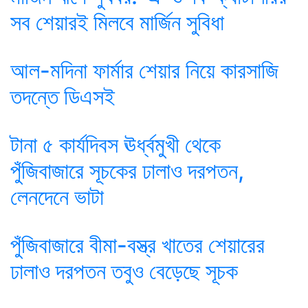
সব শেয়ারই মিলবে মার্জিন সুবিধা
আল-মদিনা ফার্মার শেয়ার নিয়ে কারসাজি
তদন্তে ডিএসই
টানা ৫ কার্যদিবস ঊর্ধ্বমুখী থেকে
পুঁজিবাজারে সূচকের ঢালাও দরপতন,
লেনদেনে ভাটা
পুঁজিবাজারে বীমা-বস্ত্র খাতের শেয়ারের
ঢালাও দরপতন তবুও বেড়েছে সূচক