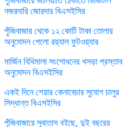
পুঁজিবাজারে জালিয়াতি ঠেকাতে ডিজিটাল
নজরদারি জোরদার বিএসইসির
পুঁজিবাজার থেকে ১২ কোটি টাকা তোলার
অনুমোদন পেলো রয়্যাল ফুটওয়্যার
মার্জিন বিধিমালা সংশোধনের খসড়া প্রস্তাব
অনুমোদন বিএসইসির
একই দিনে শেয়ার কেনাবেচার সুযোগ চালুর
সিদ্ধান্ত বিএসইসির
পুঁজিবাজারে সুবাতাস বইছে, দুই বছরের