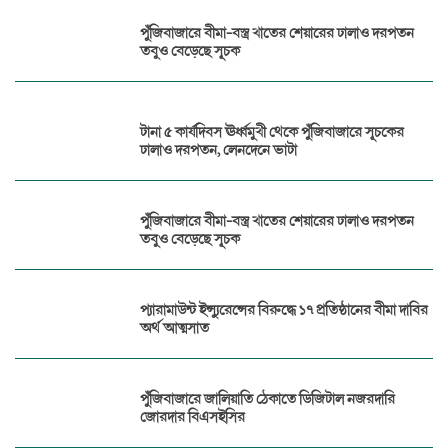
পুঁজিবাজারে বীমা-বস্ত্র খাতের শেয়ারের ঢালাও দরপতন
তবুও বেড়েছে সূচক
টানা ৫ কার্যদিবস ঊর্ধ্বমুখী থেকে পুঁজিবাজারে সূচকের
ঢালাও দরপতন, লেনদেনে ভাটা
পুঁজিবাজারে বীমা-বস্ত্র খাতের শেয়ারের ঢালাও দরপতন
তবুও বেড়েছে সূচক
প্যারামাউন্ট ইন্স্যুরেন্সের বিরুদ্ধে ১৭ প্রতিষ্ঠানের বীমা দাবির
অর্থ আত্মসাত
পুঁজিবাজারে জালিয়াতি ঠেকাতে ডিজিটাল নজরদারি
জোরদার বিএসইসির