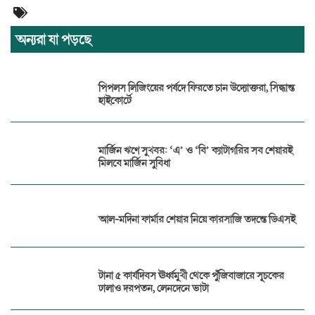
অন্যরা যা পড়ছে
পিপলস লিজিংয়ের পর্ষদে ফিরতে চান উদ্যোক্তরা, সিদ্ধান্ত
হাইকোর্টে
মার্জিন ঋণে সুখবর: ‘এ’ ও ‘বি’ ক্যাটাগরির সব শেয়ারই
মিলবে মার্জিন সুবিধা
আল-মদিনা ফার্মার শেয়ার নিয়ে কারসাজি তদন্তে ডিএসই
টানা ৫ কার্যদিবস ঊর্ধ্বমুখী থেকে পুঁজিবাজারে সূচকের
ঢালাও দরপতন, লেনদেনে ভাটা