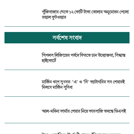
পুঁজিবাজার থেকে ১২ কোটি টাকা তোলার অনুমোদন পেলো
রয়্যাল ফুটওয়্যার
সর্বশেষ সংবাদ
পিপলস লিজিংয়ের পর্ষদে ফিরতে চান উদ্যোক্তরা, সিদ্ধান্ত
হাইকোর্টে
মার্জিন ঋণে সুখবর: ‘এ’ ও ‘বি’ ক্যাটাগরির সব শেয়ারই
মিলবে মার্জিন সুবিধা
আল-মদিনা ফার্মার শেয়ার নিয়ে কারসাজি তদন্তে ডিএসই