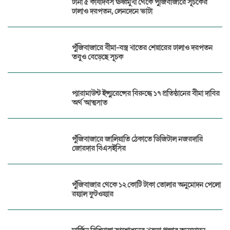
টানা ৫ কার্যদিবস ঊর্ধ্বমুখী থেকে পুঁজিবাজারে সূচকের
ঢালাও দরপতন, লেনদেনে ভাটা
পুঁজিবাজারে বীমা-বস্ত্র খাতের শেয়ারের ঢালাও দরপতন
তবুও বেড়েছে সূচক
প্যারামাউন্ট ইন্স্যুরেন্সের বিরুদ্ধে ১৭ প্রতিষ্ঠানের বীমা দাবির
অর্থ আত্মসাত
পুঁজিবাজারে জালিয়াতি ঠেকাতে ডিজিটাল নজরদারি
জোরদার বিএসইসির
পুঁজিবাজার থেকে ১২ কোটি টাকা তোলার অনুমোদন পেলো
রয়্যাল ফুটওয়্যার