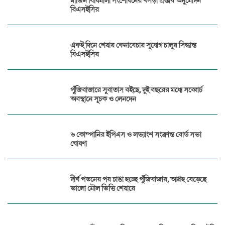
মার্জিন বিধিমালা সংশোধনের খসড়া প্রস্তাব অনুমোদন
বিএসইসির
একই দিনে শেয়ার কেনাবেচার সুযোগ চালুর সিদ্ধান্ত
বিএসইসির
পুঁজিবাজারে সুবাতাস বইছে, দুই বছরের মধ্যে সব্বোর্চ
অবস্থানে সূচক ও লেনদেন
৬ কোম্পানির ইপিএস ও লভ্যাংশ সংক্রান্ত বোর্ড সভা
ঘোষণা
দীর্ঘ পতনের পর চাঙা হচ্ছে পুঁজিবাজার, আগ্রহ বেড়েছে
ভালো মৌল ভিত্তি শেয়ারে