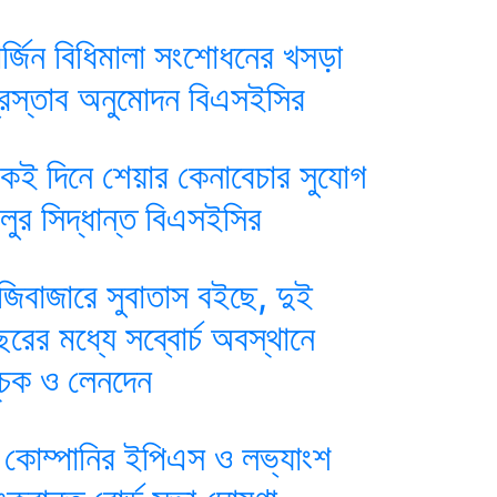
ার্জিন বিধিমালা সংশোধনের খসড়া
্রস্তাব অনুমোদন বিএসইসির
কই দিনে শেয়ার কেনাবেচার সুযোগ
ালুর সিদ্ধান্ত বিএসইসির
ুঁজিবাজারে সুবাতাস বইছে, দুই
ছরের মধ্যে সব্বোর্চ অবস্থানে
ূচক ও লেনদেন
 কোম্পানির ইপিএস ও লভ্যাংশ