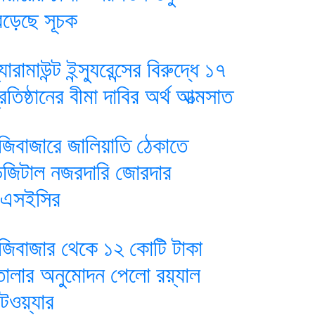
েড়েছে সূচক
যারামাউন্ট ইন্স্যুরেন্সের বিরুদ্ধে ১৭
্রতিষ্ঠানের বীমা দাবির অর্থ আত্মসাত
ুঁজিবাজারে জালিয়াতি ঠেকাতে
িজিটাল নজরদারি জোরদার
িএসইসির
ুঁজিবাজার থেকে ১২ কোটি টাকা
োলার অনুমোদন পেলো রয়্যাল
ুটওয়্যার