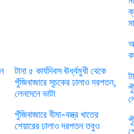
ম
ক
মা
আ
ক
ান
টানা ৫ কার্যদিবস ঊর্ধ্বমুখী থেকে
ট
পুঁজিবাজারে সূচকের ঢালাও দরপতন,
প
লেনদেনে ভাটা
ল
পুঁজিবাজারে বীমা-বস্ত্র খাতের
প
শেয়ারের ঢালাও দরপতন তবুও
শ