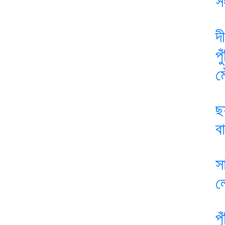
স
দ
প
ম
ছ
ব
স
ল
প