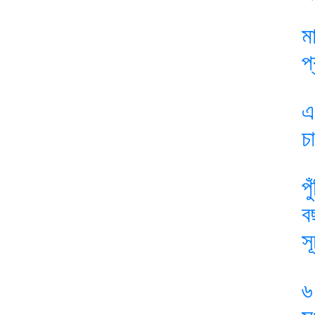
ম
প
এ
চ
প
ব
স
৬