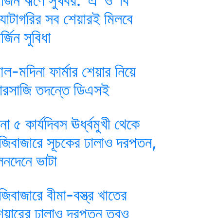
ার্জিন ঋণে সুখবর: ‘এ’ ও ‘বি’
্যাটাগরির সব শেয়ারই মিলবে
র্জিন সুবিধা
ল-মদিনা ফার্মার শেয়ার নিয়ে
ারসাজি তদন্তে ডিএসই
ানা ৫ কার্যদিবস ঊর্ধ্বমুখী থেকে
ুঁজিবাজারে সূচকের ঢালাও দরপতন,
েনদেনে ভাটা
ুঁজিবাজারে বীমা-বস্ত্র খাতের
েয়ারের ঢালাও দরপতন তবুও