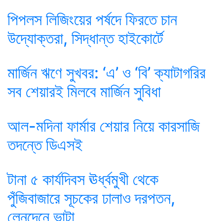
পিপলস লিজিংয়ের পর্ষদে ফিরতে চান
উদ্যোক্তরা, সিদ্ধান্ত হাইকোর্টে
মার্জিন ঋণে সুখবর: ‘এ’ ও ‘বি’ ক্যাটাগরির
সব শেয়ারই মিলবে মার্জিন সুবিধা
আল-মদিনা ফার্মার শেয়ার নিয়ে কারসাজি
তদন্তে ডিএসই
টানা ৫ কার্যদিবস ঊর্ধ্বমুখী থেকে
পুঁজিবাজারে সূচকের ঢালাও দরপতন,
লেনদেনে ভাটা