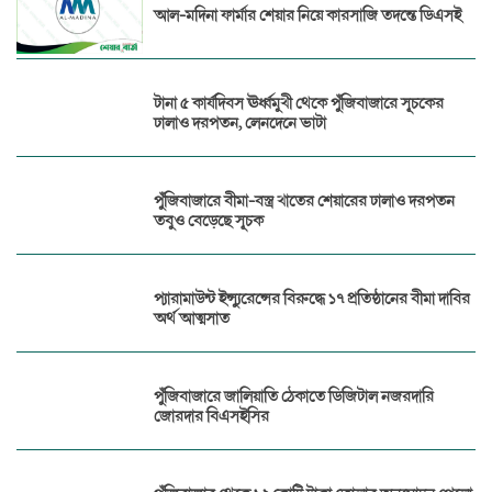
আল-মদিনা ফার্মার শেয়ার নিয়ে কারসাজি তদন্তে ডিএসই
টানা ৫ কার্যদিবস ঊর্ধ্বমুখী থেকে পুঁজিবাজারে সূচকের
ঢালাও দরপতন, লেনদেনে ভাটা
পুঁজিবাজারে বীমা-বস্ত্র খাতের শেয়ারের ঢালাও দরপতন
তবুও বেড়েছে সূচক
প্যারামাউন্ট ইন্স্যুরেন্সের বিরুদ্ধে ১৭ প্রতিষ্ঠানের বীমা দাবির
অর্থ আত্মসাত
পুঁজিবাজারে জালিয়াতি ঠেকাতে ডিজিটাল নজরদারি
জোরদার বিএসইসির