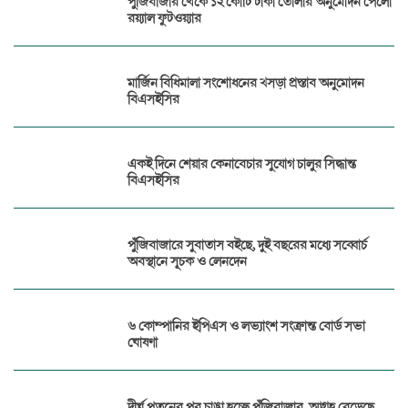
পুঁজিবাজার থেকে ১২ কোটি টাকা তোলার অনুমোদন পেলো
রয়্যাল ফুটওয়্যার
মার্জিন বিধিমালা সংশোধনের খসড়া প্রস্তাব অনুমোদন
বিএসইসির
একই দিনে শেয়ার কেনাবেচার সুযোগ চালুর সিদ্ধান্ত
বিএসইসির
পুঁজিবাজারে সুবাতাস বইছে, দুই বছরের মধ্যে সব্বোর্চ
অবস্থানে সূচক ও লেনদেন
৬ কোম্পানির ইপিএস ও লভ্যাংশ সংক্রান্ত বোর্ড সভা
ঘোষণা
দীর্ঘ পতনের পর চাঙা হচ্ছে পুঁজিবাজার, আগ্রহ বেড়েছে