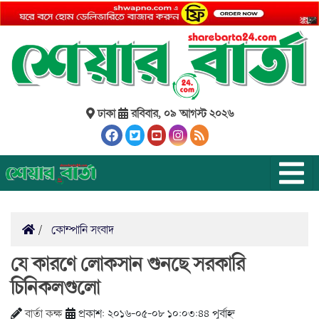
ঢাকা
রবিবার, ০৯ আগস্ট ২০২৬
কোম্পানি সংবাদ
যে কারণে লোকসান গুনছে সরকারি
চিনিকলগুলো
বার্তা কক্ষ
প্রকাশ: ২০১৬-০৫-০৮ ১০:০৩:৪৪ পূর্বাহ্ন