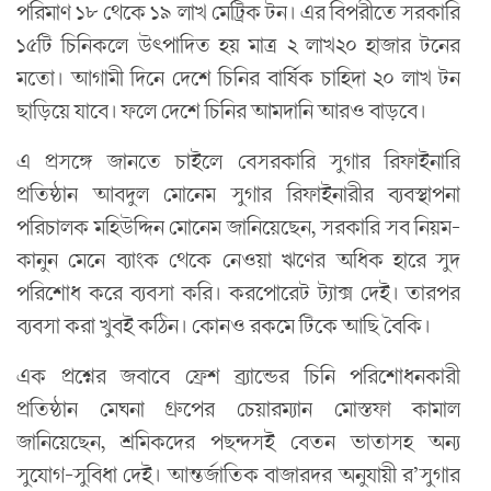
পরিমাণ ১৮ থেকে ১৯ লাখ মেট্রিক টন। এর বিপরীতে সরকারি
১৫টি চিনিকলে উৎপাদিত হয় মাত্র ২ লাখ২০ হাজার টনের
মতো। আগামী দিনে দেশে চিনির বার্ষিক চাহিদা ২০ লাখ টন
ছাড়িয়ে যাবে। ফলে দেশে চিনির আমদানি আরও বাড়বে।
এ প্রসঙ্গে জানতে চাইলে বেসরকারি সুগার রিফাইনারি
প্রতিষ্ঠান আবদুল মোনেম সুগার রিফাইনারীর ব্যবস্থাপনা
পরিচালক মহিউদ্দিন মোনেম জানিয়েছেন, সরকারি সব নিয়ম-
কানুন মেনে ব্যাংক থেকে নেওয়া ঋণের অধিক হারে সুদ
পরিশোধ করে ব্যবসা করি। করপোরেট ট্যাক্স দেই। তারপর
ব্যবসা করা খুবই কঠিন। কোনও রকমে টিকে আছি বৈকি।
এক প্রশ্নের জবাবে ফ্রেশ ব্র্যান্ডের চিনি পরিশোধনকারী
প্রতিষ্ঠান মেঘনা গ্রুপের চেয়ারম্যান মোস্তফা কামাল
জানিয়েছেন, শ্রমিকদের পছন্দসই বেতন ভাতাসহ অন্য
সুযোগ-সুবিধা দেই। আন্তর্জাতিক বাজারদর অনুযায়ী র’সুগার