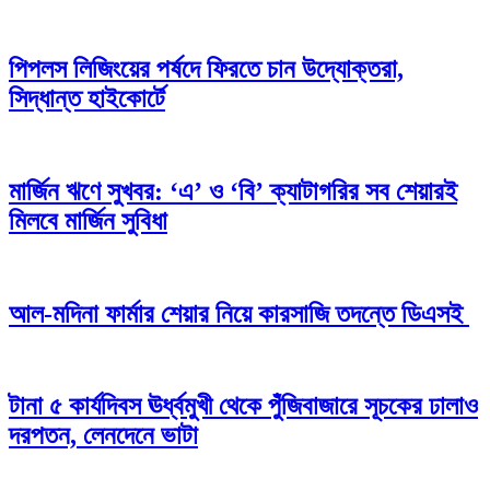
পিপলস লিজিংয়ের পর্ষদে ফিরতে চান উদ্যোক্তরা,
সিদ্ধান্ত হাইকোর্টে
মার্জিন ঋণে সুখবর: ‘এ’ ও ‘বি’ ক্যাটাগরির সব শেয়ারই
মিলবে মার্জিন সুবিধা
আল-মদিনা ফার্মার শেয়ার নিয়ে কারসাজি তদন্তে ডিএসই
টানা ৫ কার্যদিবস ঊর্ধ্বমুখী থেকে পুঁজিবাজারে সূচকের ঢালাও
দরপতন, লেনদেনে ভাটা