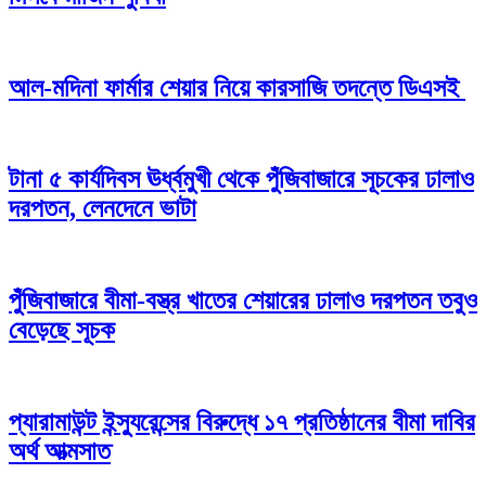
আল-মদিনা ফার্মার শেয়ার নিয়ে কারসাজি তদন্তে ডিএসই
টানা ৫ কার্যদিবস ঊর্ধ্বমুখী থেকে পুঁজিবাজারে সূচকের ঢালাও
দরপতন, লেনদেনে ভাটা
পুঁজিবাজারে বীমা-বস্ত্র খাতের শেয়ারের ঢালাও দরপতন তবুও
বেড়েছে সূচক
প্যারামাউন্ট ইন্স্যুরেন্সের বিরুদ্ধে ১৭ প্রতিষ্ঠানের বীমা দাবির
অর্থ আত্মসাত