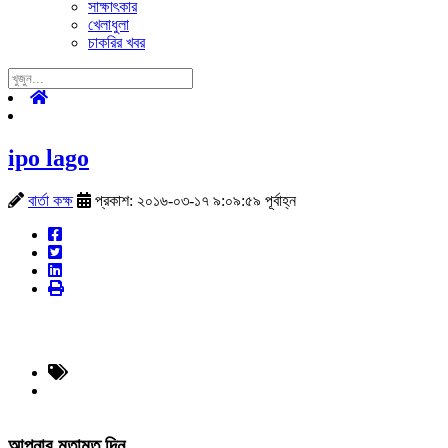
সাক্ষাৎকার
খেলাধুলা
চাকরির খবর
ipo lago
বার্তা কক্ষ
প্রকাশ: ২০১৬-০৩-১৭ ৯:০৯:৫৯ পূর্বাহ্ন
আপনার মতামত দিন