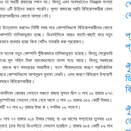
শ
ও তা স্থায়ী বাজারের লক্ষন নয়। কিন্তু এমন অবস্থাতেও নিয়ন্ত্রক সংস্থা
ত এটি চিহ্নিত করতে পারেনি। মূলত বাজারের প্রতি বিনিয়োগকারীরা যেমন
ব
 বিনিয়োগকারীদের কোনো আস্থা নেই।
া উত্তোলন করলেও নির্দিষ্ট সময় পরে কোম্পানিগুলো বিনিয়োগকারীদের কোনো
প্
োম্পানি তালিকাভুক্ত হচ্ছে। বিএসইসিকে আরও যাচাই-বাছাই করে নতুন
থভাবে ব্যবহার হচ্ছে কিনা সেটিও তদারকি করা প্রয়োজন।
প
মে অনেক নতুন কোম্পানি পুঁজিবাজারে তালিকাভুক্ত হয়েছে। কিন্তু সেকেন্ডারি
নদেনের মূল শক্তি টাকা ব্যাংকগুলোতে অলস পড়ে আছে। কিন্তু সরকারের
প
 ব্যাংক ঋণ সমন্বয়ের সময়সীমা। ফলে সীমাবদ্ধতার কারণে প্রাতিষ্ঠানিক
বছরে কোম্পানিগুলো আশানুরূপ মুনাফা দেয়নি। এসব কারণে বিনিয়োগ উপযোগী
ড
বসছেন বিনিয়োগকারীরা।
ব
ম কার্যদিবস রোববার লেনদেন শুরুতে বাজার মূলধন ছিল ৩ লাখ ১৬ হাজার ৮৭৩
স বৃহস্পতিবার লেনদেন শেষে নেমে আসে ৩ লাখ ১০ হাজার ৩৫৬ কোটি টাকায়।
প
৭ কোটি ৭৭ লাখ ৯১ হাজার টাকা বা ২ দশমিক ০৬ শতাংশ।
ত
 লাখ ৭৭ হাজার ৯১৪ টাকার শেয়ার; যা এর আগের সপ্তাহের তুলনায় ২৫৪
তাহে (চার দিনে) ডিএসইতে লেনদেন হয়েছিল ১ হাজার ৯৮৪ কোটি ৮৬ লাখ