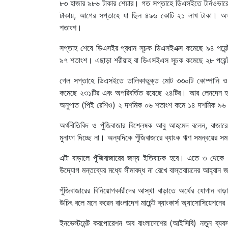
৮৩ হাজার ৯৮৬ টাকার শেয়ার। গত সপ্তাহে ডিএসইতে টার্নওভারে
টাকায়, আগের সপ্তাহে যা ছিল ৪৯৬ কোটি ২১ লাখ টাকা। অর্থ
শতাংশ।
সপ্তাহ শেষে ডিএসইর প্রধান সূচক ডিএসইএক্স কমেছে ৯৪ পয়েন
৯৭ শতাংশ। এছাড়া শরীয়াহ বা ডিএসইএস সূচক কমেছে ২৮ পয়েন
গেল সপ্তাহে ডিএসইতে তালিকাভুক্ত মোট ৩৩০টি কোম্পানি ও 
কমেছে ২৩১টির এবং অপরিবর্তিত রয়েছে ২৪টির। আর লেনদেন হয়নি
অনুপাত (পিই রেশিও) ২ দশমিক ০৬ শতাংশ কমে ১৪ দশমিক ৯৬ প
অর্থনীতিবিদ ও পুঁজিবাজার বিশ্লেষক আবু আহমেদ বলেন, বাজা
মুনাফা দিচ্ছে না। অন্যদিকে পুঁজিবাজারে ব্যাংক ঋণ সমন্বয়ের 
এটা বাড়ালে পুঁজিবাজারের জন্য ইতিবাচক হবে। এতে ৩ থেকে 
উদ্যোগ মন্তব্যের মধ্যে সীমাবদ্ধ না রেখে বাস্তবায়নের আহ্বান 
পুঁজিবাজারের বিনিয়োগকারীদের আস্থা বাড়াতে অর্থের যোগান বাড়
উচিৎ বলে মনে করেন বাংলাদেশ মার্চেন্ট ব্যাংকার্স অ্যাসোসিয়েশন
ইনভেস্টমেন্ট করপোরেশন অব বাংলাদেশের (আইসিবি) নতুন ব্য