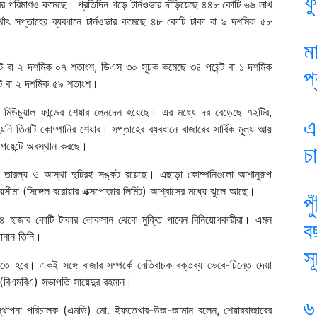
ফ
র পরিমাণও কমেছে। প্রতিদিন গড়ে টার্নওভার দাঁড়িয়েছে ৪৪৮ কোটি ৬৬ লাখ
াৎ সপ্তাহের ব্যবধানে টার্নওভার কমেছে ৪৮ কোটি টাকা বা ৯ দশমিক ৫৮
ম
্ট বা ২ দশমিক ০৭ শতাংশ, ডিএস ৩০ সূচক কমেছে ৩৪ পয়েন্ট বা ১ দশমিক
প
্ট বা ২ দশমিক ৫৯ শতাংশ।
মিউচুয়াল ফান্ডের শেয়ার লেনদেন হয়েছে। এর মধ্যে দর বেড়েছে ৭২টির,
এ
 তিনটি কোম্পানির শেয়ার। সপ্তাহের ব্যবধানে বাজারের সার্বিক মূল্য আয়
য়েন্টে অবস্থান করছে।
চ
রে তারল্য ও আস্থা দুটিরই সঙ্কট রয়েছে। এছাড়া কোম্পনিগুলো আশানুরূপ
সময়সীমা (সিঙ্গেল বরোয়ার এক্সপোজার লিমিট) আশ্বাসের মধ্যে ঝুলে আছে।
প
৪ হাজার কোটি টাকার লোকসান থেকে মুক্তি পাবেন বিনিয়োগকারীরা। এমন
ব
জানান তিনি।
স
াতে হবে। একই সঙ্গে বাজার সম্পর্কে নেতিবাচক বক্তব্য ভেবে-চিন্তে দেয়া
ের (বিএমবিএ) সভাপতি সায়েদুর রহমান।
৬
বস্থাপনা পরিচালক (এমডি) মো. ইফতেখার-উজ-জামান বলেন, শেয়ারবাজারের