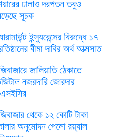
েয়ারের ঢালাও দরপতন তবুও
েড়েছে সূচক
যারামাউন্ট ইন্স্যুরেন্সের বিরুদ্ধে ১৭
্রতিষ্ঠানের বীমা দাবির অর্থ আত্মসাত
ুঁজিবাজারে জালিয়াতি ঠেকাতে
িজিটাল নজরদারি জোরদার
িএসইসির
ুঁজিবাজার থেকে ১২ কোটি টাকা
োলার অনুমোদন পেলো রয়্যাল