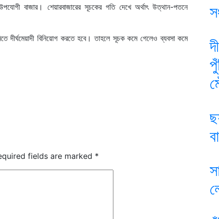
োগ উপযোগী বাজার। শেয়ারবাজারের সূচকের গতি দেখে অর্থাৎ উত্থান-পতনে
স
তে দীর্ঘমেয়াদী বিনিয়োগ করতে হবে। তাহলে সূচক কমে গেলেও ব্যবসা কমে
দ
প
ম
ছ
ব
equired fields are marked
*
স
ল