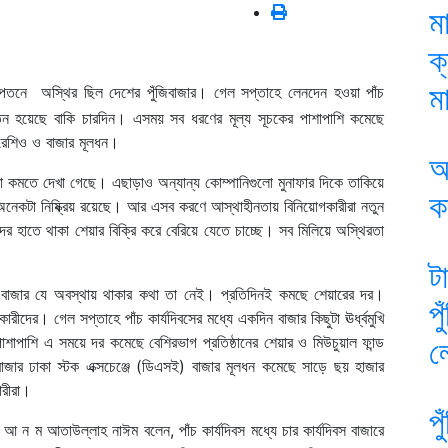
ম
ক
মা
দরপতনে অস্থির ছিল দেশের পুঁজিবাজার। গেল সপ্তাহে লেনদেন হওয়া পাঁচ
দরপতন হয়েছে বাকি চারদিন। এসময় সব ধরণের মূল্য সূচকের পাশাপাশি কমেছে
রেশিও ও বাজার মূলধন।
আ
কটা কমতে দেখা গেছে। এছাড়াও অন্যান্য কোম্পানিগুলো মুনাফার দিকে তাকিয়ে
ক
 অনেকটা নিষ্ক্রিয় রয়েছে। আর এসব করণে আস্থাহীনতায় বিনিয়োগকারীরা নতুন
র হাতে থাকা শেয়ার বিক্রি করে বেরিয়ে যেতে চাচ্ছে। সব মিলিয়ে অস্থিরতা
ট
 বাজার যে অবস্থায় থাকার কথা তা নেই। প্রতিদিনই কমছে শেয়ারের দর।
প
রীদের। গেল সপ্তাহে পাঁচ কার্যদিবসের মধ্যে একদিন বাজার কিছুটা ঊর্ধ্বমুখি
াশাপাশি এ সময়ে দর কমেছে বেশিরভাগ প্রতিষ্ঠানের শেয়ার ও মিউচুয়াল ফান্ড
ল
বাজার ঢাকা স্টক এক্সচেঞ্জে (ডিএসই) বাজার মূলধন কমেছে সাড়ে ছয় হাজার
ারীরা।
প
 আ ন ম আতাউল্লাহ নাঈম বলেন, পাঁচ কার্যদিবস মধ্যে চার কার্যদিবস বাজারে