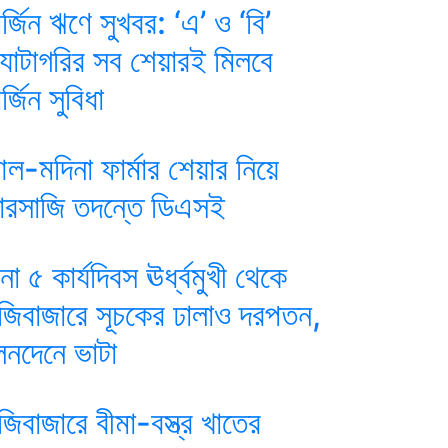
ার্জিন ঋণে সুখবর: ‘এ’ ও ‘বি’
্যাটাগরির সব শেয়ারই মিলবে
র্জিন সুবিধা
ল-মদিনা ফার্মার শেয়ার নিয়ে
ারসাজি তদন্তে ডিএসই
ানা ৫ কার্যদিবস ঊর্ধ্বমুখী থেকে
ুঁজিবাজারে সূচকের ঢালাও দরপতন,
েনদেনে ভাটা
ুঁজিবাজারে বীমা-বস্ত্র খাতের