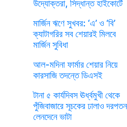
উদ্যোক্তরা, সিদ্ধান্ত হাইকোর্টে
মার্জিন ঋণে সুখবর: ‘এ’ ও ‘বি’
ক্যাটাগরির সব শেয়ারই মিলবে
মার্জিন সুবিধা
আল-মদিনা ফার্মার শেয়ার নিয়ে
কারসাজি তদন্তে ডিএসই
টানা ৫ কার্যদিবস ঊর্ধ্বমুখী থেকে
পুঁজিবাজারে সূচকের ঢালাও দরপতন
লেনদেনে ভাটা