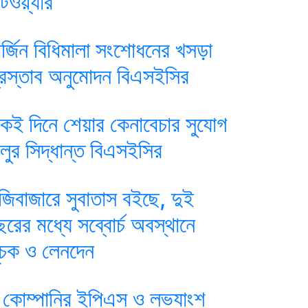
ুটওয়্যার
ার্জিন বিধিমালা সংশোধনের খসড়া
্রস্তাব অনুমোদন বিএসইসির
কই দিনে শেয়ার কেনাবেচার সুযোগ
ালুর সিদ্ধান্ত বিএসইসির
ুঁজিবাজারে সুবাতাস বইছে, দুই
ছরের মধ্যে সব্বোর্চ অবস্থানে
ূচক ও লেনদেন
 কোম্পানির ইপিএস ও লভ্যাংশ