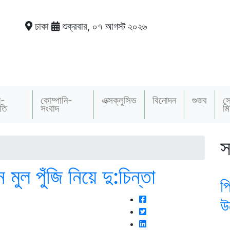
ঢাকা
শুক্রবার, ০৭ আগস্ট ২০২৬
য়-
কোম্পানি-
এক্সক্লুসিভ
বিনোদন
গুজব
স
তি
সংবাদ
মি
স
মুল পুঁজি নিয়ে দু:চিন্তা
প
উ