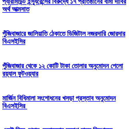
প্যারামাউন্ট ইন্স্যুরেন্সের বিরুদ্ধে ১৭ প্রতিষ্ঠানের বীমা দাবির
অর্থ আত্মসাত
পুঁজিবাজারে জালিয়াতি ঠেকাতে ডিজিটাল নজরদারি জোরদার
বিএসইসির
পুঁজিবাজার থেকে ১২ কোটি টাকা তোলার অনুমোদন পেলো
রয়্যাল ফুটওয়্যার
মার্জিন বিধিমালা সংশোধনের খসড়া প্রস্তাব অনুমোদন
বিএসইসির