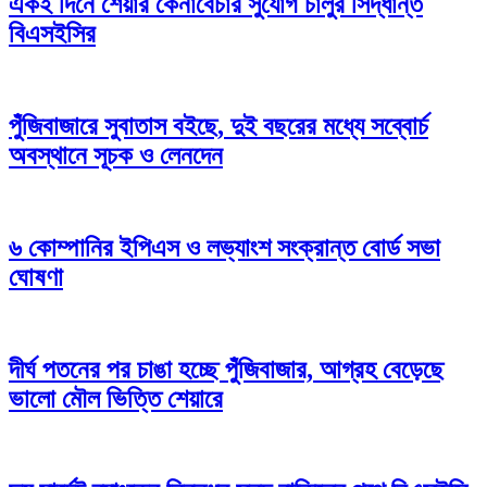
একই দিনে শেয়ার কেনাবেচার সুযোগ চালুর সিদ্ধান্ত
বিএসইসির
পুঁজিবাজারে সুবাতাস বইছে, দুই বছরের মধ্যে সব্বোর্চ
অবস্থানে সূচক ও লেনদেন
৬ কোম্পানির ইপিএস ও লভ্যাংশ সংক্রান্ত বোর্ড সভা
ঘোষণা
দীর্ঘ পতনের পর চাঙা হচ্ছে পুঁজিবাজার, আগ্রহ বেড়েছে
ভালো মৌল ভিত্তি শেয়ারে