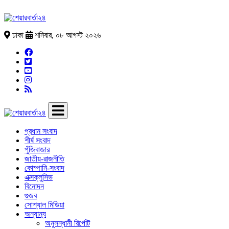
ঢাকা
শনিবার, ০৮ আগস্ট ২০২৬
প্রধান সংবাদ
শীর্ষ সংবাদ
পুঁজিবাজার
জাতীয়-রাজনীতি
কোম্পানি-সংবাদ
এক্সক্লুসিভ
বিনোদন
গুজব
সোশ্যাল মিডিয়া
অন্যান্য
অনুসন্ধানী রির্পোট