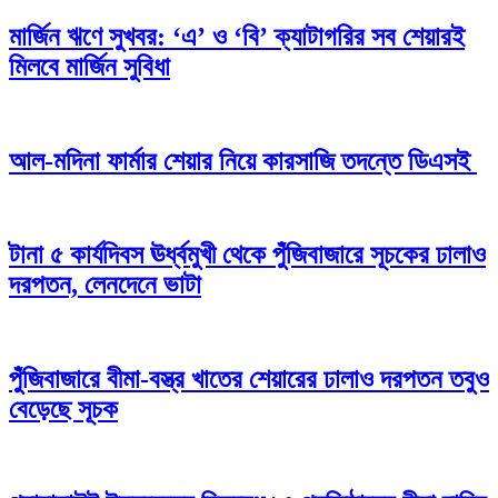
মার্জিন ঋণে সুখবর: ‘এ’ ও ‘বি’ ক্যাটাগরির সব শেয়ারই
মিলবে মার্জিন সুবিধা
আল-মদিনা ফার্মার শেয়ার নিয়ে কারসাজি তদন্তে ডিএসই
টানা ৫ কার্যদিবস ঊর্ধ্বমুখী থেকে পুঁজিবাজারে সূচকের ঢালাও
দরপতন, লেনদেনে ভাটা
পুঁজিবাজারে বীমা-বস্ত্র খাতের শেয়ারের ঢালাও দরপতন তবুও
বেড়েছে সূচক