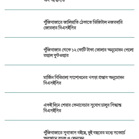
অর্থ আত্মসাত
পুঁজিবাজারে জালিয়াতি ঠেকাতে ডিজিটাল নজরদারি
জোরদার বিএসইসির
পুঁজিবাজার থেকে ১২ কোটি টাকা তোলার অনুমোদন পেলো
রয়্যাল ফুটওয়্যার
মার্জিন বিধিমালা সংশোধনের খসড়া প্রস্তাব অনুমোদন
বিএসইসির
একই দিনে শেয়ার কেনাবেচার সুযোগ চালুর সিদ্ধান্ত
বিএসইসির
পুঁজিবাজারে সুবাতাস বইছে, দুই বছরের মধ্যে সব্বোর্চ
অবস্থানে সূচক ও লেনদেন