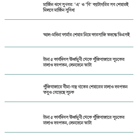
মার্জিন ঋণে সুখবর: ‘এ’ ও ‘বি’ ক্যাটাগরির সব শেয়ারই
মিলবে মার্জিন সুবিধা
আল-মদিনা ফার্মার শেয়ার নিয়ে কারসাজি তদন্তে ডিএসই
টানা ৫ কার্যদিবস ঊর্ধ্বমুখী থেকে পুঁজিবাজারে সূচকের
ঢালাও দরপতন, লেনদেনে ভাটা
পুঁজিবাজারে বীমা-বস্ত্র খাতের শেয়ারের ঢালাও দরপতন
তবুও বেড়েছে সূচক
টানা ৫ কার্যদিবস ঊর্ধ্বমুখী থেকে পুঁজিবাজারে সূচকের
ঢালাও দরপতন, লেনদেনে ভাটা