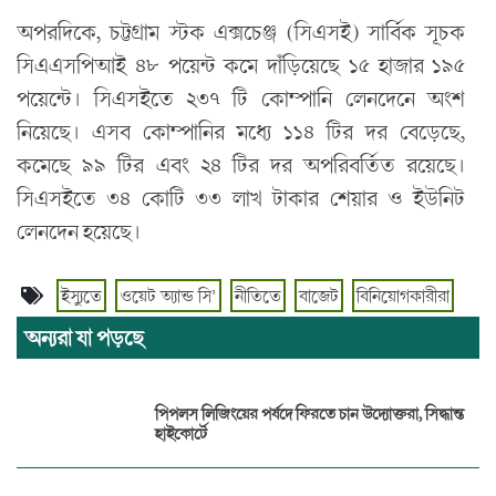
অপরদিকে, চট্টগ্রাম স্টক এক্সচেঞ্জ (সিএসই) সার্বিক সূচক
সিএএসপিআই ৪৮ পয়েন্ট কমে দাঁড়িয়েছে ১৫ হাজার ১৯৫
পয়েন্টে। সিএসইতে ২৩৭ টি কোম্পানি লেনদেনে অংশ
নিয়েছে। এসব কোম্পানির মধ্যে ১১৪ টির দর বেড়েছে,
কমেছে ৯৯ টির এবং ২৪ টির দর অপরিবর্তিত রয়েছে।
সিএসইতে ৩৪ কোটি ৩৩ লাখ টাকার শেয়ার ও ইউনিট
লেনদেন হয়েছে।
ইস্যুতে
ওয়েট অ্যান্ড সি’
নীতিতে
বাজেট
বিনিয়োগকারীরা
অন্যরা যা পড়ছে
পিপলস লিজিংয়ের পর্ষদে ফিরতে চান উদ্যোক্তরা, সিদ্ধান্ত
হাইকোর্টে