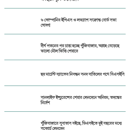
৬ কোম্পানির ইপিএস ও লভ্যাংশ সংক্রান্ত বোর্ড সভা
ঘোষণা
দীর্ঘ পতনের পর চাঙা হচ্ছে পুঁজিবাজার, আগ্রহ বেড়েছে
ভালো মৌল ভিত্তি শেয়ারে
ছয় মার্চেন্ট ব্যাংকের নিবন্ধন সনদ বাতিলের পথে বিএসইসি
সানলাইফ ইন্স্যুরেন্সের শেয়ার লেনদেনে অনিয়ম, তদন্তের
নির্দেশ
পুঁজিবাজারে সুবাতাস বইছে, ডিএসইতে দুই বছরের মধ্যে
সব্বোর্চ লেনদেন