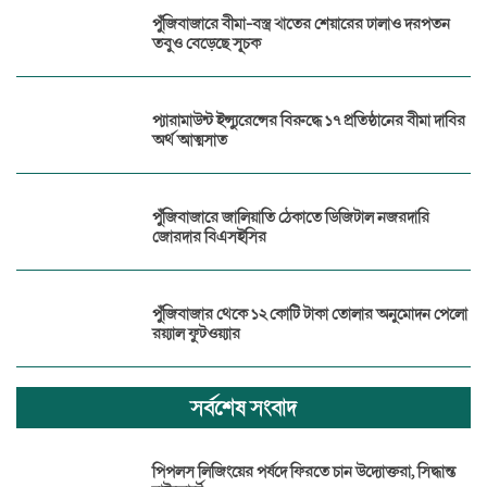
পুঁজিবাজারে বীমা-বস্ত্র খাতের শেয়ারের ঢালাও দরপতন
তবুও বেড়েছে সূচক
প্যারামাউন্ট ইন্স্যুরেন্সের বিরুদ্ধে ১৭ প্রতিষ্ঠানের বীমা দাবির
অর্থ আত্মসাত
পুঁজিবাজারে জালিয়াতি ঠেকাতে ডিজিটাল নজরদারি
জোরদার বিএসইসির
পুঁজিবাজার থেকে ১২ কোটি টাকা তোলার অনুমোদন পেলো
রয়্যাল ফুটওয়্যার
সর্বশেষ সংবাদ
পিপলস লিজিংয়ের পর্ষদে ফিরতে চান উদ্যোক্তরা, সিদ্ধান্ত