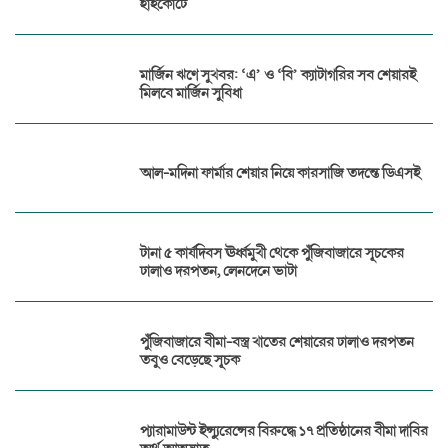
হাইকোর্টে
মার্জিন ঋণে সুখবর: ‘এ’ ও ‘বি’ ক্যাটাগরির সব শেয়ারই
মিলবে মার্জিন সুবিধা
আল-মদিনা ফার্মার শেয়ার নিয়ে কারসাজি তদন্তে ডিএসই
টানা ৫ কার্যদিবস ঊর্ধ্বমুখী থেকে পুঁজিবাজারে সূচকের
ঢালাও দরপতন, লেনদেনে ভাটা
পুঁজিবাজারে বীমা-বস্ত্র খাতের শেয়ারের ঢালাও দরপতন
তবুও বেড়েছে সূচক
প্যারামাউন্ট ইন্স্যুরেন্সের বিরুদ্ধে ১৭ প্রতিষ্ঠানের বীমা দাবির