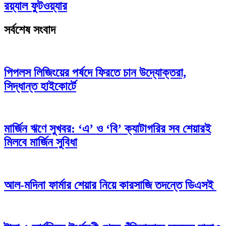
রয়্যাল ফুটওয়্যার
সর্বশেষ সংবাদ
পিপলস লিজিংয়ের পর্ষদে ফিরতে চান উদ্যোক্তরা,
সিদ্ধান্ত হাইকোর্টে
মার্জিন ঋণে সুখবর: ‘এ’ ও ‘বি’ ক্যাটাগরির সব শেয়ারই
মিলবে মার্জিন সুবিধা
আল-মদিনা ফার্মার শেয়ার নিয়ে কারসাজি তদন্তে ডিএসই