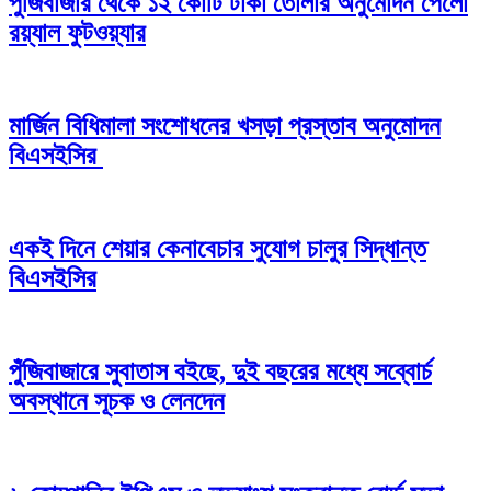
পুঁজিবাজার থেকে ১২ কোটি টাকা তোলার অনুমোদন পেলো
রয়্যাল ফুটওয়্যার
মার্জিন বিধিমালা সংশোধনের খসড়া প্রস্তাব অনুমোদন
বিএসইসির
একই দিনে শেয়ার কেনাবেচার সুযোগ চালুর সিদ্ধান্ত
বিএসইসির
পুঁজিবাজারে সুবাতাস বইছে, দুই বছরের মধ্যে সব্বোর্চ
অবস্থানে সূচক ও লেনদেন