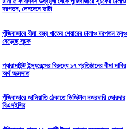
টানা ৫ কার্যদিবস ঊর্ধ্বমুখী থেকে পুঁজিবাজারে সূচকের ঢালাও
দরপতন, লেনদেনে ভাটা
পুঁজিবাজারে বীমা-বস্ত্র খাতের শেয়ারের ঢালাও দরপতন তবুও
বেড়েছে সূচক
প্যারামাউন্ট ইন্স্যুরেন্সের বিরুদ্ধে ১৭ প্রতিষ্ঠানের বীমা দাবির
অর্থ আত্মসাত
পুঁজিবাজারে জালিয়াতি ঠেকাতে ডিজিটাল নজরদারি জোরদার
বিএসইসির