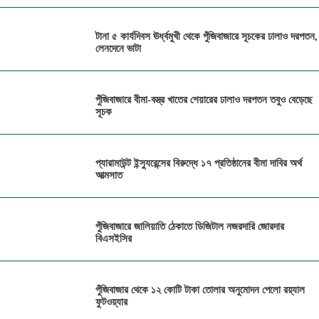
টানা ৫ কার্যদিবস ঊর্ধ্বমুখী থেকে পুঁজিবাজারে সূচকের ঢালাও দরপতন,
লেনদেনে ভাটা
পুঁজিবাজারে বীমা-বস্ত্র খাতের শেয়ারের ঢালাও দরপতন তবুও বেড়েছে
সূচক
প্যারামাউন্ট ইন্স্যুরেন্সের বিরুদ্ধে ১৭ প্রতিষ্ঠানের বীমা দাবির অর্থ
আত্মসাত
পুঁজিবাজারে জালিয়াতি ঠেকাতে ডিজিটাল নজরদারি জোরদার
বিএসইসির
পুঁজিবাজার থেকে ১২ কোটি টাকা তোলার অনুমোদন পেলো রয়্যাল
ফুটওয়্যার