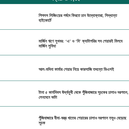
পিপলস লিজিংয়ের পর্ষদে ফিরতে চান উদ্যোক্তরা, সিদ্ধান্ত
হাইকোর্টে
মার্জিন ঋণে সুখবর: ‘এ’ ও ‘বি’ ক্যাটাগরির সব শেয়ারই মিলবে
মার্জিন সুবিধা
আল-মদিনা ফার্মার শেয়ার নিয়ে কারসাজি তদন্তে ডিএসই
টানা ৫ কার্যদিবস ঊর্ধ্বমুখী থেকে পুঁজিবাজারে সূচকের ঢালাও দরপতন,
লেনদেনে ভাটা
পুঁজিবাজারে বীমা-বস্ত্র খাতের শেয়ারের ঢালাও দরপতন তবুও বেড়েছে
সূচক