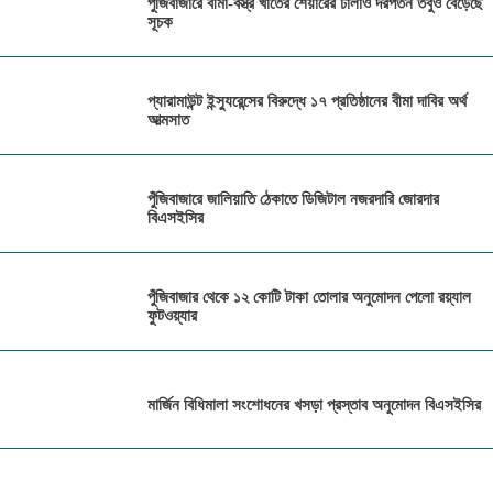
পুঁজিবাজারে বীমা-বস্ত্র খাতের শেয়ারের ঢালাও দরপতন তবুও বেড়েছে
সূচক
প্যারামাউন্ট ইন্স্যুরেন্সের বিরুদ্ধে ১৭ প্রতিষ্ঠানের বীমা দাবির অর্থ
আত্মসাত
পুঁজিবাজারে জালিয়াতি ঠেকাতে ডিজিটাল নজরদারি জোরদার
বিএসইসির
পুঁজিবাজার থেকে ১২ কোটি টাকা তোলার অনুমোদন পেলো রয়্যাল
ফুটওয়্যার
মার্জিন বিধিমালা সংশোধনের খসড়া প্রস্তাব অনুমোদন বিএসইসির