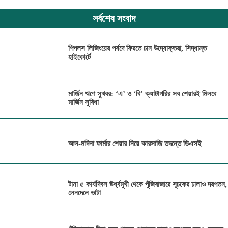
সর্বশেষ সংবাদ
পিপলস লিজিংয়ের পর্ষদে ফিরতে চান উদ্যোক্তরা, সিদ্ধান্ত
হাইকোর্টে
মার্জিন ঋণে সুখবর: ‘এ’ ও ‘বি’ ক্যাটাগরির সব শেয়ারই মিলবে
মার্জিন সুবিধা
আল-মদিনা ফার্মার শেয়ার নিয়ে কারসাজি তদন্তে ডিএসই
টানা ৫ কার্যদিবস ঊর্ধ্বমুখী থেকে পুঁজিবাজারে সূচকের ঢালাও দরপতন,
লেনদেনে ভাটা