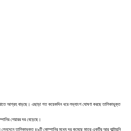
কে এ খাতে আগ্রহ বাড়ছে। এছাড়া গত কয়েকদিন ধরে লভ্যাংশ ঘোষণা করছে তালিকাভুক্ত
ম্পানির শেয়ারর দর বেড়েছে।
লেনদেনে তালিকাভুক্ত ৪৯টি কোম্পানির মধ্যে দর কমেছে মাত্র একটির আর পাল্টায়নি