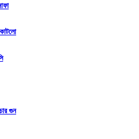
নাফা
া কাটলো
সি
চার গুন