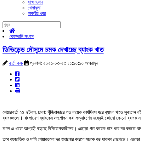
সাক্ষাৎকার
খেলাধুলা
চাকরির খবর
কোম্পানি সংবাদ
ডিভিডেন্ড মৌসুমে চমক দেখাচ্ছে ব্যাংক খাত
বার্তা কক্ষ
প্রকাশ: ২০২১-০৩-২৩ ১১:১০:১০ অপরাহ্ন
শেয়ারবার্তা ২৪ ডটকম, ঢাকা: পুঁজিবাজারে গত কয়েক কার্যদিবস ধরে ব্যাংক খাতে সুবাত
ব্যাংকগুলো। বাংলাদেশ ব্যাংকের সংশোধন করা লভ্যাংশের মধ্যেই কোনো কোনো ব্যাংক সর্
ফলে এ খাতে আগ্রহী বাড়ছে বিনিয়োগকারীদের। এছাড়া গত কয়েক মাস ধরে দর কমতে থাকা ব
তবে বহুজাতিক ও দামি শেয়ারগুলো দর হারানোর কারণে সূচকে বড় ধাক্কা লেগেছে। এছাড়া এ