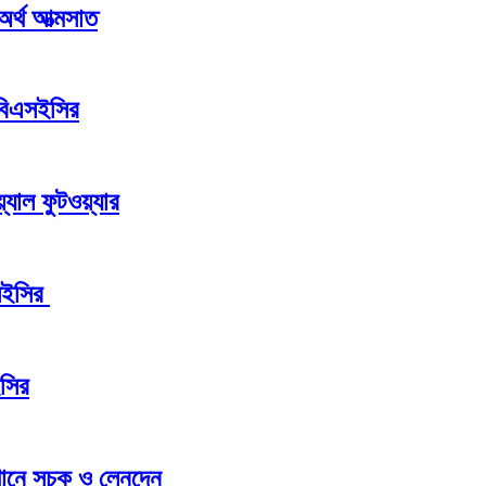
 অর্থ আত্মসাত
 বিএসইসির
যাল ফুটওয়্যার
এসইসির
ইসির
্থানে সূচক ও লেনদেন