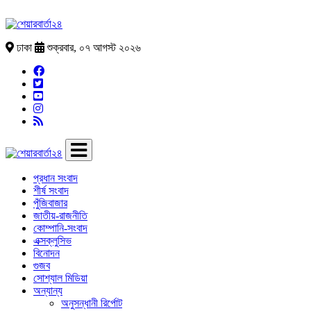
ঢাকা
শুক্রবার, ০৭ আগস্ট ২০২৬
প্রধান সংবাদ
শীর্ষ সংবাদ
পুঁজিবাজার
জাতীয়-রাজনীতি
কোম্পানি-সংবাদ
এক্সক্লুসিভ
বিনোদন
গুজব
সোশ্যাল মিডিয়া
অন্যান্য
অনুসন্ধানী রির্পোট