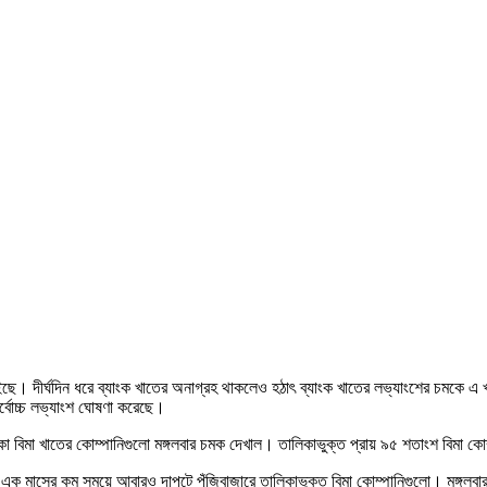
াস বইছে। দীর্ঘদিন ধরে ব্যাংক খাতের অনাগ্রহ থাকলেও হঠাৎ ব্যাংক খাতের লভ্যাংশের চম
বোচ্চ লভ্যাংশ ঘোষণা করেছে।
িমা খাতের কোম্পানিগুলো মঙ্গলবার চমক দেখাল। তালিকাভুক্ত প্রায় ৯৫ শতাংশ বিমা কো
ক মাসের কম সময়ে আবারও দাপটে পুঁজিবাজারে তালিকাভুক্ত বিমা কোম্পানিগুলো। মঙ্গলবার 