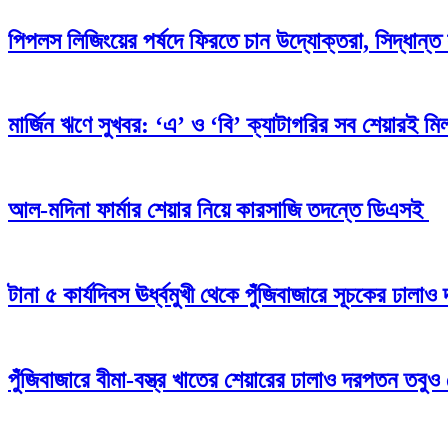
পিপলস লিজিংয়ের পর্ষদে ফিরতে চান উদ্যোক্তরা, সিদ্ধান্ত 
মার্জিন ঋণে সুখবর: ‘এ’ ও ‘বি’ ক্যাটাগরির সব শেয়ারই মিলব
আল-মদিনা ফার্মার শেয়ার নিয়ে কারসাজি তদন্তে ডিএসই
টানা ৫ কার্যদিবস ঊর্ধ্বমুখী থেকে পুঁজিবাজারে সূচকের ঢাল
পুঁজিবাজারে বীমা-বস্ত্র খাতের শেয়ারের ঢালাও দরপতন তবুও