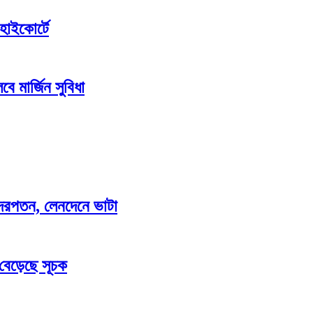
হাইকোর্টে
ে মার্জিন সুবিধা
াও দরপতন, লেনদেনে ভাটা
 বেড়েছে সূচক