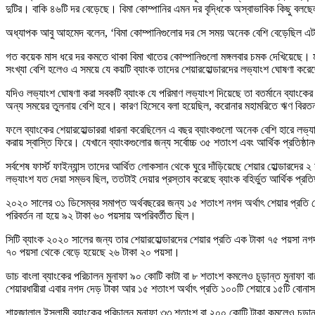
দুটির। বাকি ৪৬টি দর বেড়েছে। বিমা কোম্পানির এমন দর বৃদ্ধিকে অস্বাভাবিক কিছু বলছে
অধ্যাপক আবু আহমেদ বলেন, ‘বিমা কোম্পানিগুলোর দর সে সময় অনেক বেশি বেড়েছিল এট
গত কয়েক মাস ধরে দর কমতে থাকা বিমা খাতের কোম্পানিগুলো মঙ্গলবার চমক দেখিয়েছে। মঙ
সংখ্যা বেশি হলেও এ সময়ে যে কয়টি ব্যাংক তাদের শেয়ারহোল্ডারদের লভ্যাংশ ঘোষণা কর
যদিও লভ্যাংশ ঘোষণা করা সবকটি ব্যাংক যে পরিমাণ লভ্যাংশ দিয়েছে তা বতর্মানে ব্যাংক
অন্য সময়ের তুলনায় বেশি হবে। কারণ হিসেবে বলা হয়েছিল, করোনার মহামরিতে ঋণ বিরত
ফলে ব্যাংকের শেয়ারহোল্ডাররা ধারনা করেছিলেন এ বছর ব্যাংকগুলো অনেক বেশি হারে লভ্যা
করায় স্বাস্তি ফিরে। যেখানে ব্যাংকগুলোর জন্য সর্বোচ্চ ৩৫ শতাংশ এবং আর্থিক প্রতিষ্
সর্বশেষ ফার্স্ট ফাইন্যান্স তাদের আর্থিত লোকসান থেকে ঘুরে দাঁড়িয়েছে শেয়ার হোল্ড
লভ্যাংশ যত দেয়া সম্ভব ছিল, ততটাই দেয়ার প্রস্তাব করেছে ব্যাংক বহির্ভুত আর্থিক প্রতিষ্ঠ
২০২০ সালের ৩১ ডিসেম্বর সমাপ্ত অর্থবছরের জন্য ১৫ শতাংশ নগদ অর্থাৎ শেয়ার প্রতি দেড়
পরিবর্তন না হয়ে ৯২ টাকা ৬০ পয়সায় অপরিবর্তীত ছিল।
সিটি ব্যাংক ২০২০ সালের জন্য তার শেয়ারহোল্ডারদের শেয়ার প্রতি এক টাকা ৭৫ পয়সা নগ
৭০ পয়সা থেকে বেড়ে হয়েছে ২৬ টাকা ২০ পয়সা।
ডাচ বাংলা ব্যাংকের পরিচালন মুনাফা ৯০ কোটি কাটা বা ৮ শতাংশ কমলেও চূড়ান্ত মুনাফা
শেয়ারধারীরা এবার নগদ দেড় টাকা আর ১৫ শতাংশ অর্থাৎ প্রতি ১০০টি শেয়ারে ১৫টি বোনা
শাহজালাল ইসলামী ব্যাংকের পরিচালন মুনাফা ৩৩ শতাংশ বা ২০০ কোটি টাকা কমলেও চূড়ান